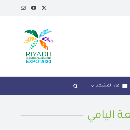
عن المشهد
عة اليامي