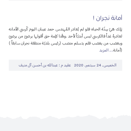
أمانة نجران !
تِلِك هيّ سِنّة الحياه فلو لم يُغادر المُهندس حمد عيبان اليوم كُرسي الأمانه
لغادرهُ غداً فالكرسي ليس أبديّاً لأحد .وهُنا كلِمة حق أقولها يرضىّ من يرضىّ
ويغضب من يغضب فلم يتسلم منصب (رئيس بلديّة منطقة نجران سابقاً )
(أمانة
... المزيد
الخميس, 24 سبتمبر, 2020
عقيد م : عبدالله بن أحسن آل منيف