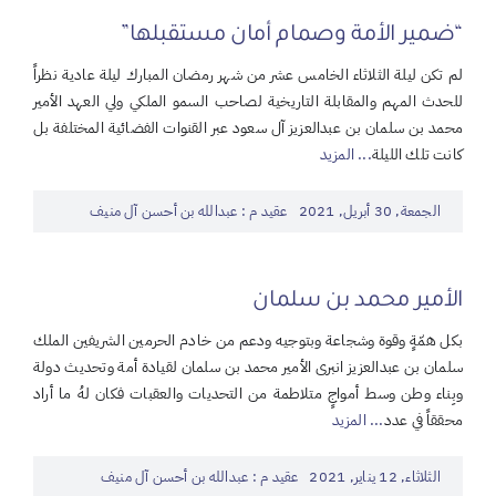
“ضمير الأمة وصمام أمان مستقبلها”
لم تكن ليلة الثلاثاء الخامس عشر من شهر رمضان المبارك ليلة عادية نظراً
للحدث المهم والمقابلة التاريخية لصاحب السمو الملكي ولي العهد الأمير
محمد بن سلمان بن عبدالعزيز آل سعود عبر القنوات الفضائية المختلفة بل
كانت تلك الليلة
... المزيد
الجمعة, 30 أبريل, 2021
عقيد م : عبدالله بن أحسن آل منيف
الأمير محمد بن سلمان
بكل همّةٍ وقوة وشجاعة وبتوجيه ودعم من خادم الحرمين الشريفين الملك
سلمان بن عبدالعزيز انبرى الأمير محمد بن سلمان لقيادة أمة وتحديث دولة
وبِناء وطن وسط أمواجٍ متلاطمة من التحديات والعقبات فكان لهُ ما أراد
محققاً في عدد
... المزيد
الثلاثاء, 12 يناير, 2021
عقيد م : عبدالله بن أحسن آل منيف