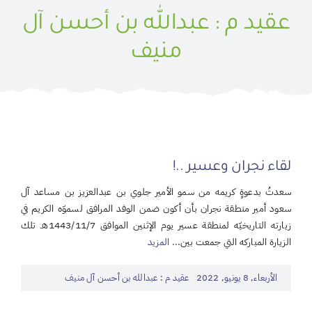
عقيد م : عبدالله بن أحسن آل
منيف
لقاء نجران وعسير ..!
سعدتُ بدعوةٍ كريمه من سمو الأمير جلوي بن عبدالعزيز بن مساعد آل
سعود أمير منطقة نجران بأن أكون ضمن الوفد المرافق لسموّه الكريم في
زيارته التاريخيّه لمنطقة عسير يوم الإثنين الموافق 1443/11/7هـ تلك
الزيارة المباركه التي جمعت بين
... المزيد
الأربعاء, 8 يونيو, 2022
عقيد م : عبدالله بن أحسن آل منيف