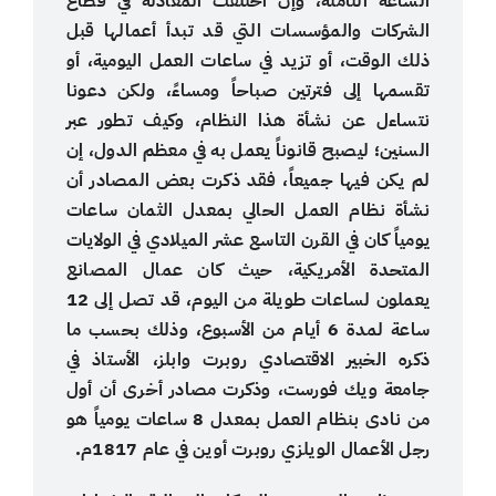
الساعة الثامنة، وإن اختلفت المعادلة في قطاع
الشركات والمؤسسات التي قد تبدأ أعمالها قبل
ذلك الوقت، أو تزيد في ساعات العمل اليومية، أو
تقسمها إلى فترتين صباحاً ومساءً، ولكن دعونا
نتساءل عن نشأة هذا النظام، وكيف تطور عبر
السنين؛ ليصبح قانوناً يعمل به في معظم الدول، إن
لم يكن فيها جميعاً، فقد ذكرت بعض المصادر أن
نشأة نظام العمل الحالي بمعدل الثمان ساعات
يومياً كان في القرن التاسع عشر الميلادي في الولايات
المتحدة الأمريكية، حيث كان عمال المصانع
يعملون لساعات طويلة من اليوم، قد تصل إلى 12
ساعة لمدة 6 أيام من الأسبوع، وذلك بحسب ما
ذكره الخبير الاقتصادي روبرت وابلز، الأستاذ في
جامعة ويك فورست، وذكرت مصادر أخرى أن أول
من نادى بنظام العمل بمعدل 8 ساعات يومياً هو
رجل الأعمال الويلزي روبرت أوين في عام 1817م.