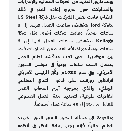
وبعد ظهور العديد من الحركات العمالية والإضرابات
والمداولات حول ضرورة إعادة النظر في ذلك
النظام؛ قامت بعض الشركات مثل شركة US Steel
وشركة ford بتخفيض ساعات العمل فيهما إلى 8
ساعات يومياً، وقامت شركات أخرى مثل شركة
Kellogg بتخفيض ساعات العمل فيها إلى 6
ساعات يومياً، مع إضافة العديد من المناوبات فيما
بين موظفيها، حتى تمت مناقشة نظام العمل
بمعدل الست ساعات يومياً في مجلس الشيوخ
الأمريكي، وفي عام 1933م وقّع الرئيس الأمريكي
فرانكلين روزفلت على قانون التعافي الصناعي
الوطني، والذي بموجبه أبرم أصحاب العمل
اتفاقيات طوعية، لتحديد مدة العمل الأسبوعي
للعامل من 35 إلى 40 ساعة عمل أسبوعياً.
وبالعودة إلى مسألة التطور التقني الذي يشهده
العالم حالياً؛ فإنه يجب إعادة النظر في أنظمة