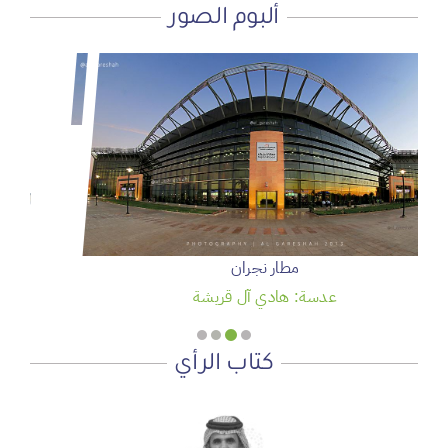
ألبوم الصور
سمو ولي العهد يرعى حفل تخريج الدفعة 95 من طلبة كلية
الملك فيصل الجوية
عدسة: وكالة واس