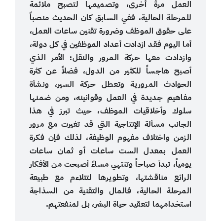
العمل مرةً أخرى، وتصميمها لتصبح ملائمة
للمرحلة الحالية، ففي السابق كان الحديث منصباً
على حقوق الموظف وضرورة تقنين ساعات العمل،
أما اليوم فقد ازدادت أعداد الموظفين في كل دولة،
وازدادت معها حركة المرور والنقل؛ الأمر الذي
أصبح هاجساً للكثير من الدول، فضلاً عن كثرة
الحوادث المرورية وتعطل حركة السير، ونشأة
مفاهيم جديدة في العمل وقوانينه، ومن ضمنها
سلوك وأخلاقيات الموظف، حيث تبرز في هذا
الجانب مسألة الإنتاجية التي قد تغيرت مع مرور
الزمن واختلاف مفهوم الوظيفة، لذلك فإن فكرة
العمل بمعدل الست ساعات أو ثمان ساعات
يومياً، تبدأ صباحاً وتنتهي مساءً أصبحت من الأفكار
الرائع مناقشتها، وتطويرها لتتلاءم مع طبيعة
المرحلة الحالية، فالمال والتقنية من السذاجة
استخدامهما لتعقيد حياة البشر، بل لمنفعتهم.