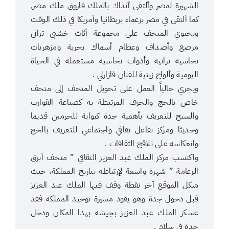
الشهيرة لمصر وألتقى آنذاك بالملك فاروق ملك مصر,
كما ألتقى في مصر بزعماء بريطانيا وأمريكا في ذلك الوقت
ويحتوي المتحف على مجموعة أثاث خشبي تراثي
مرصع وأصداف وعظام أسماك بحرية ومزهريات
نحاسية تراثية وأدوات نحاسية مستعملة في الحياة
اليومية وألواح زيتية للفنان فازارلي .
ويجري حالياً العمل على تحويل المتحف إلى متحف
خاص بالحج والحرف المرتبطة به كصناعة القوارب
والسبح للتعريف بأهمية جدة كبوابة للحرمين قديما
وحديثا ومركز تفاعل ثقافي واجتماعي للتعريف بالحج
وانعكاسه على تلاقح الثقافات .
واكتسب مركز الملك عبد العزيز الثقافي ” متحف أبرق
الرغامة ” شهرة واسعة لإرتباطه بتاريخ المملكة، حيث
شكل الموقع آخر نقطة وقف فيها الملك عبد العزيز
قبل دخول جدة وهو يقود مسيرة توحيد المملكة فقد
عسكر الملك عبد العزيز بجيشه بهذا المكان ودخل
جدة في سلام .