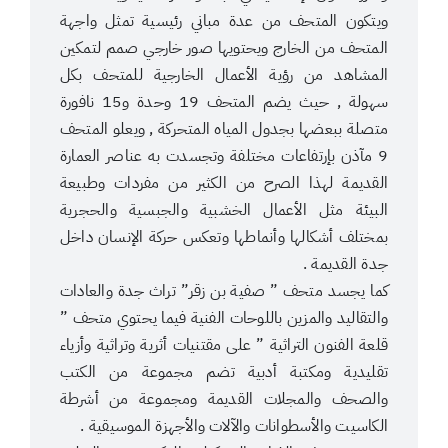
ويتكون المتحف من عدة مباني رئيسية تمثل واجهة
المتحف من الخارج ويحتويها صور خارجي صمم لتمكين
المشاهد من رؤية الأعمال الخارجية للمتحف بكل
سهولة , حيث يضم المتحف 19 وحدة و15 نافورة
متصلة ببعضها بجدول المياه المتحركة , ويعلو المتحف
9 مآذن بإرتفاعات مختلفة وتجسدت به عناصر العمارة
القديمة لهذا الصرح من الكثير من مفردات وطبيعة
البيئة مثل الأعمال الخشبية والجبسية والحجرية
بمختلف أشكالها وأنماطها وتعكس حركة الإنسان داخل
جدة القديمة .
كما يجسد متحف ” صفية بن زقر” تراث جدة والعادات
والتقاليد والمزين باللوحات الفنية فيما يحتوي متحف ”
قلعة الفنون التراثية ” على مقتنيات أثرية وتراثية وأزياء
تقليدية ومكتبة أدبية تضم مجموعة من الكتب
والصحف والمجلات القديمة ومجموعة من أشرطة
الكاسيت والأسطوانات والآلات والأجهزة الموسيقية .