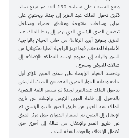
ويقع المتحف على مساحة 150 ألف متر مربع يخلد
ذكرى دخول الملك عبد العزيز إلى جدة, ويحتوي على
مباني وساحات مفتوحة ومناطق خضراء ومداخل
تتضمن المبنى الرئيسي الذي يرمز إلى رباط الملك عبد
العزيز, بموقع أبرق الرغامة من خلال الخيام بالواجهة
الأمامية للمتحف, فيما ترمز الواجهة العليا بمكوناتها من
السور والراية إلى مفهوم توحيد المملكة بالإضافة إلى
صالات للعرض ومسرح .
وتجسد الخيام الرابضة على سطح المبنى للزائر أول
حلقة وبداية الحوار البصري المعد عن الحدث التاريخي
بدخول الملك عبدالعزيز لجدة ثم تستمر اللغة البصرية
بالدخول إلى قاعة المبنى الرئيس والإعلام عن تاريخ
الملك عبد العزيز عن طريق الصور بالبهو الرئيسي ثم
الإنتقال إلى اليمين ثم استمرار الدوران حول مركز المبنى
عن طريق الممر والإنتقال من صالة إلى أخرى حتى
اكتمال الإلتفاف والعودة لنقطة البدء .