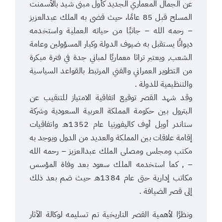
عن الجمال المعماري الجديد كأول مبنى شيد بالأسمنت
المسلح قبل 85 عامًا، حيث قضى به الملك عبدالعزيز
– رحمه الله – جانبًا من حياته العملية واستخدمه
ديوانًا يستقبل به ضيوف الدولة وكبار المسؤولين وعامة
الشعب, ويعتبر تراثا معماريًا لمباني جدة في فترة مبكرة
من التطوير العمراني والفني المرتبط بالقواعد السياسية
والتنظيمية للدولة .
وقد شهد القصر توقيع اتفاقية الامتياز للتنقيب عن
البترول بين حكومة المملكة العربية السعودية وشركة
ستاندر أويل أوف كاليفورنيا عام 1352هـ واتفاقيات
إقامة علاقات بين المملكة والعديد من الدول ويوجد به
مكتب ومجلس ومصلى الملك عبدالعزيز – رحمه الله
– , كما استخدمه الملك سعود بعد وفاة المؤسس
مكاتب إدارية حتى عام 1384هـ حيث ضم بعد ذلك
إلى قصر الضيافة .
ونظرًا لأهمية القصر التاريخية تم تسليمه لوكالة الآثار