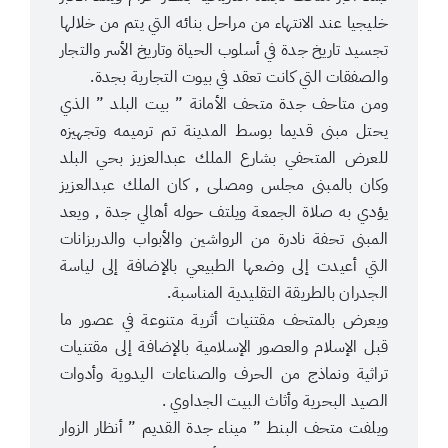
خليجيا عند الانتهاء من مراحل بنائه التي يتم من خلالها
تجسيد تاريخ جدة في أسلوب الحياة وتاريخ الأسر والتجار
والصفقات التي كانت تعقد في بيوت التجارية بجدة.
ومن متاحف جدة متحف الأمانة ” بيت البلد ” الذي
يحتل مبنى قديما بوسط المدينة تم ترميمه وتجهيزه
للعرض المتحفي بشارع الملك عبدالعزيز بحي البلد
وكان بالمبنى مجلس ومصلى , كان الملك عبدالعزيز
يؤدي به صلاة الجمعة ويلتف حوله أهالي جدة , ويعد
المبنى تحفة نادرة من الرواشين والأبواب والدربزانات
التي أعيدت إلى وضعها الطبيعي بالإضافة إلى لياسة
الجدران بالطريقة التقليدية المناسبة.
ويعرض بالمتحف مقتنيات أثرية متنوعة في عصور ما
قبل الإسلام والعصور الإسلامية بالإضافة إلى مقتنيات
تراثية ونماذج من الحرف والصناعات اليدوية وأدوات
الصيد البحرية وأثاث البيت الجداوي .
ويلفت متحف البنط ” ميناء جدة القديم ” أنظار الزوار