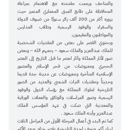
والمتاحف ورممت مقدمته مع الاهتمام بمراعاة
المحافظة على طابع المبنى المعماري المتميز حيث
يزوره أكثر من 200 ألف زائر سنويًا من ضيوف الدولة
والسفراء والوفود الرسمية وطلاب المدارس
والمواطنون والمقيمون.
ويحتوي القصر على بعض من المقتنيات الشخصية
للملك عبدالعزيز والملك سعود – رحمهم الله – وبعض
صور لأثار المملكة وآثار لعصر ما قبل التاريخ إلى العصر
الحجري ومعروضات من فجر الإسلام والعصور
الإسلامية المتأخرة ومعروضات عن مدينة جدة قديما
وحديثاً ومقتنيات التراث الشعبي والعديد من الصور
التاريخية لملوك المملكة مع رؤساء الدول والوفود
الرسمية وصور المراسلات والوثائق والعملات الورقية
والمعدنية التي صكت في عهد المؤسس الملك
عبدالعزيز وأبنه الملك سعود .
كما تم البدء في أعمال المرحلة الأولى من المراحل الثلاث
لبناء أكبر متحف لجدة التاريخية بقصر خزام ويعد الأكبر