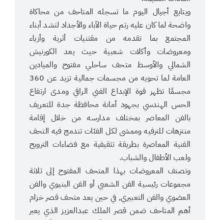
ويتابع أجيال اليوم ما تسجله المتاحف من محاكاة
واضحة لما كان عليه رتم حياة الآباء والأجداد لتشد أبناء
المجتمع بما تقدمه من مقتنيات أثرية وأزياء
ومعروضات وأكلات شعبية حيث يعد الكورنيش
الشمالي والأوسط متحف ساحلي مفتوح والميادين
العامة لما تحويه من مجسمات جمالية تزيد عن 360
مجسمًا تظهر قوة الإبداع الفني الراقي ومدى ارتفاع
الحس الهندسي بجهود أمانة محافظة جدة للتعريف
بالفن المعاصر بمختلف مدارسه من خلال إقامة
منتزهات للترفيه وممشى لكل الفئات تندمج فيه التحف
الفنية المعاصرة بطريقة تثقيفية مع فضاءات الترويح
ولعب الأطفال والشباب.
وتصنف المعروضات بهذا المتحف المفتوح إلى ثلاثة
مجموعات رئيسية الفن الشعبي أو الفن البنيوي والفن
العضوي والفن التعبيري, في حين يعد متحف قصر خزام
أهم المتاحف ضمن قصر الملك عبدالعزيز الذي يعبر