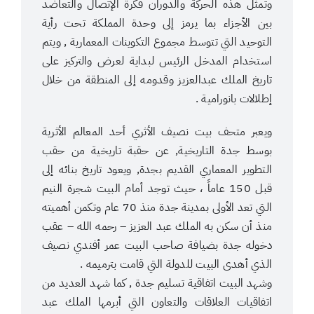
وتمثل هذه الحركة والدوران فكرة الإتصال والتعاضد
بين الأجزاء بما يرمز إلى وحدة المملكة تحت رأية
التوحيد التي تتوسط مجموع التكوينات المعمارية , ويتم
استخدام المدخل الرئيس لبداية لعرض والتركيز على
تاريخ الملك عبدالعزيز وقدومه إلى المنطقة من خلال
إطلالات بانورامية .
ويعبر متحف بيت نصيف الأثري أحد المعالم الأثرية
بوسط جدة التاريخية, عن حقبة تاريخية من حقب
التطوير المعماري القديم بجدة, ويعود تاريخ بنائه إلى
قبل 150 عاماً ، حيث توجد أمام البيت شجرة النيم
التي تعد الأولى بمدينة جدة منذ 70 عام وتكمن أهميته
منذ أن سكن به الملك عبد العزيز – رحمه الله – عقب
دخوله جدة بضيافة صاحب البيت عمر أفندي نصيف
الذي أهدى البيت للدولة التي قامت بترميمه .
وشهد البيت اتفاقية تسليم جدة , كما شهد العديد من
اتفاقيات العلاقات والتعاون التي أبرمها الملك عبد