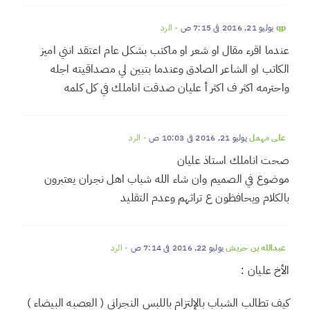
صالح
يوليو 21, 2016 في 1:06 ص
- الرد
كلامك صحيح أخ عليان والتقليد يضر ولا يفيد.
qp
يوليو 21, 2016 في 7:15 ص
- الرد
عندما اقرء مقال او شعر او ماكتب بشكل عام اعتقد انني اميز
الكاتب او الشاعر الصادق وعندما بتبين لي مصداقيته اجله
واحترمه اكثر ف اكثر أ عليان صدقت اناملك في كل كلمه
علي مهمل
يوليو 21, 2016 في 10:03 ص
- الرد
صحت اناملك استاذ عليان
موضوع في الصميم وان شاء الله شباب اهل نجران يعتبرون
بالكلام ويحافظون ع تراثهم وعدم التقليد