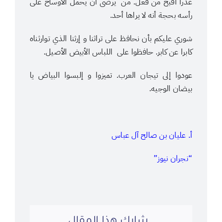
عذرا أقبح من فعل. من يرضى أن يحمل الأوساخ على
رأسه بحجة أنه لا يراها أحد.
شوري عليكم بأن نحافظ على تراثنا و إرثنا الذي توارثناه
كابرا عن كابر. حافظوا على اللباس الأبيض الأصيل.
عودوا إلى تيجان العرب. تميزوا و إلبسوا البياض يا
بيضان الوجيه.
أ. عليان بن صالح آل عباس
“نجران نيوز”
شارك هذا المقال