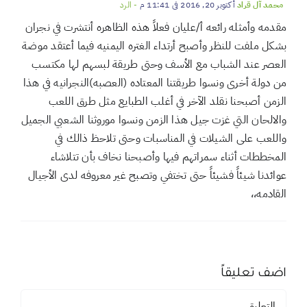
والزواجات وهذه لمن تكن من تقاليدنا فانا مغترب فكنت اذا رحت
لنجران ارى شي لمن نكن نراه من قبل من القحشه الزايده من
اين اتت .. اهنيك على موضوعك
محمد آل قراد
أكتوبر 20, 2016 في 11:41 م
- الرد
مقدمه وأمثله رائعه أ/عليان فعلاً هذه الظاهره أنتشرت في نجران
بشكل ملفت للنظر وأصبح أرتداء الغتره اليمنيه فيما أعتقد موضة
العصر عند الشباب مع الأسف وحتى طريقة لبسهم لها مكتسب
من دولة أخرى ونسوا طريقتنا المعتاده (العصبه)النجرانيه في هذا
الزمن أصبحنا نقلد الآخر في أغلب الطبايع مثل طرق اللعب
والالحان التي غزت جيل هذا الزمن ونسوا موروثنا الشعبي الجميل
واللعب على الشيلات في المناسبات وحتى تلاحظ ذالك في
المخططات أثناء سمراتهم فيها وأصبحنا نخاف بأن تتلاشاء
عوائدنا شيئاً فشيئاً حتى تختفي وتصبح غير معروفه لدى الأجيال
القادمه،،