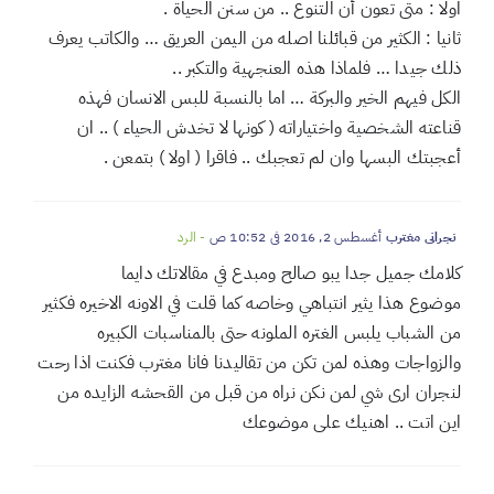
عز الله انك صدقت اخي العزيز عليان، شكرا على الفكرة والطرح
الجميل.
نجراني
يوليو 23, 2016 في 6:02 ص
- الرد
اولا : متى تعون أن التنوع .. من سنن الحياة .
ثانيا : الكثير من قبائلنا اصله من اليمن العريق … والكاتب يعرف
ذلك جيدا … فلماذا هذه العنجهية والتكبر ..
الكل فيهم الخير والبركة … اما بالنسبة للبس الانسان فهذه
قناعته الشخصية واختياراته ( كونها لا تخدش الحياء ) .. ان
أعجبتك البسها وان لم تعجبك .. فاقرا ( اولا ) بتمعن .
نجراني مغترب
أغسطس 2, 2016 في 10:52 ص
- الرد
كلامك جميل جدا يبو صالح ومبدع في مقالاتك دايما
موضوع هذا يثير انتباهي وخاصه كما قلت في الاونه الاخيره فكثير
من الشباب يلبس الغتره الملونه حتى بالمناسبات الكبيره