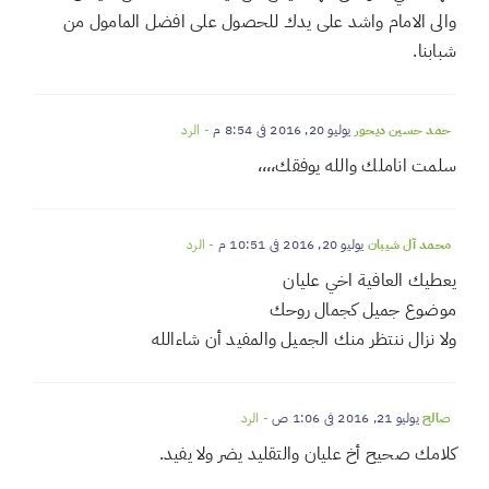
ابو عبد الله ال عباس
يوليو 20, 2016 في 8:41 م
- الرد
كلام صحيح نتمنى من الجميع ان نبقى يد واحده. واللي يشوف
اي مظهر دخيل على المجتمع ان يسعى للنصح للتغيير والاجابه
انها تخفي الاوساخ فهذا ليس من ديننا فالنظافه من الايمان .
والى الامام واشد على يدك للحصول على افضل المامول من
شبابنا.
حمد حسين ديحور
يوليو 20, 2016 في 8:54 م
- الرد
سلمت اناملك والله يوفقك،،،،
محمد آل شيبان
يوليو 20, 2016 في 10:51 م
- الرد
يعطيك العافية اخي عليان
موضوع جميل كجمال روحك
ولا نزال ننتظر منك الجميل والمفيد أن شاءالله