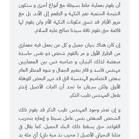
أن يقوم بعملية خلط بسيطة مع أنواع أخرى و ستكون
النتيجة الحتمية تغير النكهة و الطعم إلى الأبد. بل مع
مرور الأيام قد تنسى مكونات النكهة الأم ولن يقوم لها
قائمة حتى تقوم ناقة سيدنا صالح عليه السلام.
إن كان هناك بنيان جميل و كل من يعمل فيه معماري
من الطراز الأول و مر بالقوم شخص ذو نفس حاسدة
مبغضة لذلك البنيان و صاحبه دس بين المعماريين
مهندس فاسد و قام بتغيير الجمال و شوه المنظر العام
ببعض التصاميم الهندسية التي قد تبهر البعض للوهلة
الأولى ولكن سرعان ما تجد أن التراث الأصيل إندثر
بفعل المهندس طيب الذكر.
و إن تعذر وجود المهندس طيب الذكر قد يقوم ذلك
الشخص المبغض بدس عامل بسيط و إيعازه بتخريب
القواعد حتى يسقط ذلك البناء الجميل. كما يقال في
مثلنا النجراني الأصيل ( مخرب بذ مية باني) أي مئة يد