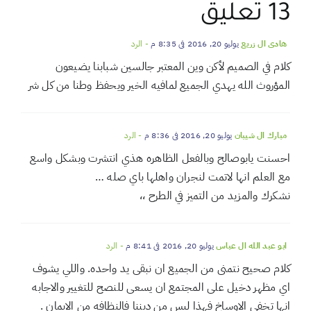
مقالات أخرى للكاتب
13 تعليق
هادي ال زريع
يوليو 20, 2016 في 8:35 م
- الرد
كلام في الصميم لأكن وين المعتبر جالسين شبابنا يضيعون
المؤروث الله يهدي الجميع لمافيه الخير ويحفظ وطنا من كل شر
مبارك ال شيبان
يوليو 20, 2016 في 8:36 م
- الرد
احسنت يابوصالح وبالفعل الظاهره هذي انتشرت وبشكل واسع
مع العلم انها لاتمت لنجران واهلها باي صله …
نشكرك والمزيد من التميز في الطرح ،،