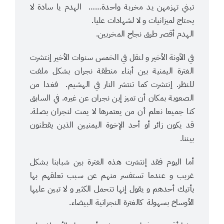
تبني تهزمهن يد مخربة واحدة…… الهدم يا سادة لا
يحتاج لميزانيات و لا لشهادات عليا.
الهدم أقصر طرق نجاح المخربين.
في الآونة الأخير و لنقل في الخمس سنوات الأخير إنتشرت
الغترة اليمنية بين أبناء منطقة نجران بشكل ملفت
للنظر. إنتشرت كما تنتشر النار في الهشيم. فغدا من
الصعوبة بمكان أن تميز إبن نجران عن غيره. في السابق
كنا جميعا نعلم أن من يعتمرها لا يمت لنجران بصلة.
قد يكون زائر أو أحد الإخوة اليمنيين الذين يقطنون
بيننا.
أما اليوم فقد إنتشرت هذه الغترة بين شبابنا بشكل
غريب و عندما تستفسر منهم عن سبب تعلقهم بها
يأتيك أحدهم و يقول إنها تتحمل الكثير و لا تبين عليها
الأوساخ بسهولة كالغترة النجرانية البيضاء.