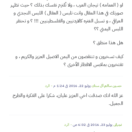
عبدالله بن حريش
يوليو 22, 2016 في 7:14 ص
- الرد
الأخ عليان :
كيف تطالب الشباب بالإلتزام باللبس النجراني ( العصبه البيضاء )
او ( العمامه ) تيجان العرب ، ولا تُلتزم نفسك بذلك ؟ حيث تظهر
صورتك في هذا المقال وانت تلبس ( العقال ) اللبس النجدي و
العراقي ، و تسبل الغتره كالاردنيين والفلسطينيين !!! ؟ و تحتقر
اللبس اليمني ؟؟
هل هذا منطق ؟
كيف تسخرون و تنتقصون من اليمن الاصيل العزيز والكريم ، و
تفتخرون بملابس الاقطار الأخرى ؟
حسين سالم آل سنان
يوليو 22, 2016 في 1:24 م
- الرد