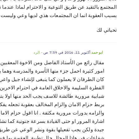
المجتمع بالتقيد عن طريق التوعية و الاحترام لماذا عندما
بسبب العقوبة انما ان المجتمعات هذي لديها وعي وليست متخ
تحياتي لك
أكتوبر 11, 2016 في 7:59 ص
- الرد
ابو حمد
مقال رائع من الأستاذ الفاضل ومن الاخوة المعقبي
امور كثيرة احمل جزء منها الأسرة والمدرسة وهما با
كان الطرفان لا يعملون كما ينبغى لإنشاء جيل واع
الفطرة السليمة والاخلاق العامة في احترام الاخرين
شبابية مرورية طائشة للاسف يجب الحد منها اولا بت
بربط حزام الامان والزام المخالف بعقوبة تجعله يفك
والزامه بدورات مرورية مكثفة . انا اقول حزام الاما
اشارة المرور او حتى القيادة بسرعة جنونية كما نشاه
جيدة ولكن يجب تفعيلها بقوة ونشر الوعي عن طريق ا
شفاعات في هاذا المجال حال تطبيق العقوبة بما فيها