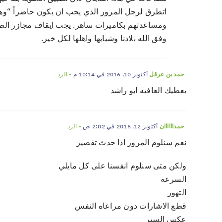
اتطرق لرجل المرور الذي يجب ان يكون حاضراً “وها
ومساعدتهم بكاميرات ساهر. يجب ايقاف مجازر الطرق
وفق الله بلادنا وشبابها واهلها لكل خير.
أكتوبر 10, 2016 في 10:14 م
- الرد
حمد بن عرقل
يعطيك العافيه ابو راشد
أكتوبر 12, 2016 في 2:02 ص
- الرد
حمداااااان
نعم سنلوم المرور اذا حدث تقصير
ولكن متى سنلوم انفسنا على كل مايلي
السرعه
التهور
قطع الاشارات دون مراعاه النفس
عكس السير