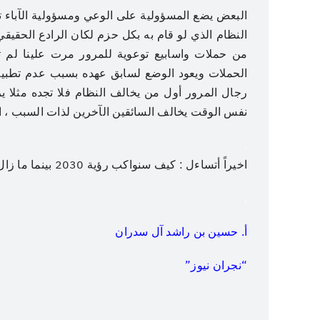
البعض يضع المسؤولية على الوعي ومسؤولية الآباء تج
النظام الذي لو قام به بكل حزم لكان الرادع الحقيقي
من حملات واسابيع توعوية للمرور مرت علينا لم ت
الحملات ويعود الوضع لسابق عهده بسبب عدم تطبي
رجال المرور أول من يخالف النظام فلا تجده مثلا ي
نفس الوقت يخالف السائقين الآخرين لذات السبب ، اذا
.
اخيراً أتساءل : كيف سنواكب رؤية 2030 بينما ما زال #مررور-نجران-نايم-في-العسل ؟
.
أ. حسين بن راشد آل سدران
“نجران نيوز”