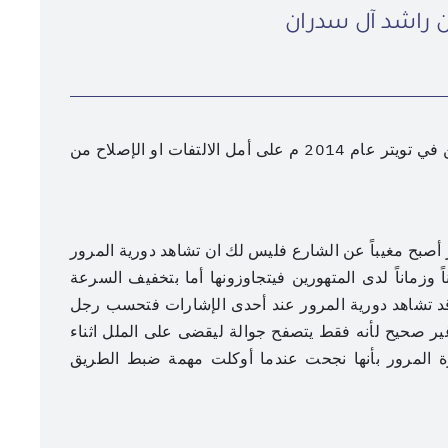
ن راشد آل سدران
عنوان المقال هاشتاق أطلقه احد المغردين النجرانيين في تويتر عام 2014 م على أمل الالتفات او الإصلاح من
عنوان الصورة
ر أصبح مغيباً عن الشارع فليس لك ان تشاهد دورية المرور
عدسة: هادي آل دويس
زماناً لدى المتهورين فيتجاوزونها أما بتخفيف السرعة
و قد تشاهد دورية المرور عند أحدى الإشارات فتحسب رجل
له غير صحيح لأنه فقط يتصفح جوالة ليقضى على الملل اثناء
ة المرور بأنها نجحت عندما أوكلت مهمة ضبط الطريق