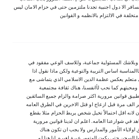
 نسافر الا دول اجنبية تجدنا ملتزمين حتى في حزام الامان ليس
لفة في الالتزام بالانظمه و القوانين
ن وبلاشك المسئولية جماعية، وللاسف الوعي مفقود في
المناسبة اساس التربية والتوعية ولكن ماذا نقول اذا
ي متعلم يعكس عظمة الدين الاسلامي الذي يتماشى مع
 ومحبتهم كما نحب لأانفسنا، هناك ثقافة مجتمعية
طبيق قوانين مرورية اكثر صرامة والزام جميع السائقين
ر الف مرة قبل ازعاج او قتل الاخرين في الطرق العامه
ن لانه اقل احتمالاً تخيل شخص يربط الحزام مثلا بقطع
د في شوارعنا العامه. اعلم ان لدينا قوانين مرورية
ولاياء الأمور والمدارس ولا يجب ان تكون هناك
 السجن حتى يكون المتهور عبرة لغيره. انا هنا لم