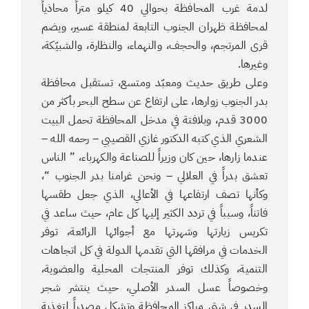
لدمة غرب المحافظة بحوالي 40 كيلو متراً محاذياً
لمحافظة ظهران الجنوب التابعة لمنطقة عسير، ويضم
قرى المرتجم، والحجف، والنهماء، والنظارة، والشبيّكة،
وغيرها.
وعلى طريق حديث ومعبّد ومتسع، تستقبل محافظة
بدر الجنوب زوارها، على ارتفاع عن سطح البحر بأكثر من
3000 قدم، وبلافتة في مدخل المحافظة تحمل البيت
الشعري الذي كتبه الدكتور غازي القصيبي – رحمه الله –
عندما زارها، حين كان وزيراً للصناعة والكهرباء، ” الناس
تعشق بدراً في العلالي – ونحن غرامنا بدر الجنوب “،
وكأنها تصف ارتفاعها في الأعالي، الذي جعل طقسها
فاتناً، وسبباً في تردد الكثير إليها كل عام، حيث ساعد في
تكريس زيارتها وشهرتها مع أجوائها الرائعة، توفر
الخدمات في مرافقها التي تقدمها الدولة في كل اتجاهات
التنمية، وكذلك توفر المنتجات المحلية والعضوية،
وخصوصاً عسل السدر الأصلي، حيث ينتشر شجر
السدر في شتى مراكز المحافظة وتشكل مصدراً لتغذية