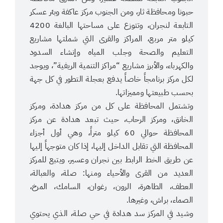
حبونا ومحافظة ثار، ومن الجنوب مركز عاكفة وبئر عسكر
التابعة لنجران، وتتوزع على مساحتها البالغة 4200
كيلو متر مربع، المراكز والقرى التي شملتها مشاريع
التعليم والصحة وجلب المياه وإنشاء السدود
والكهرباء، والأبرز مشاريع “مراكز التنمية الريفية”، ويوجد
لكل مركز برنامجاً خاصاً يدفع بعجلة التطور في كل جهة
بحسب طبيعتها ومميزاتها.
وتشتمل المحافظة على كل من مركز هدادة، ومركز
الخانق، ومركز الرحاب، حيث تبعد هدادة عن مركز
المحافظة حوالي 60 كيلو متراً، وهي أول أجزاء
المحافظة التي تقابل الداخل إليها، إذا كان متوجهاً إليها
عن طريق الخط الرابط بين نجران وعسير، ويتبع للمركز
العديد من القرى والأحياء ومنها: صلة، والعبالة،
العطف، الطاهرة، الرون، رغوان، السامك، المرخ،
الصماء، براش، وغيرها.
وشيد في المركز سد هدادة في حي صلة، الذي يحتوي