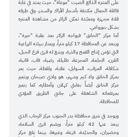
على المتنزه الذائع الصيت “موعاة”، حيث يمتد في غابة
فائقة الجمال مكتنفة بأشجار الأراك والسدر، وفي طرفه
قمّة مجهزة ومعبّدة تمكن الزائر من مشاهدة المتنزه
بشكل بنوروامي.
أما مركز “الخانق” فيواجه الزائر بعد عقبة “خيرة”،
ويبعد عن المحافظة 17 كيلو متراً، ويمتاز ببيئته الزراعية
التي تؤمن إنتاج القمح والذرة، ويتبع له قرى فرع الجبل،
القرن، الحلمة، المجزعة، طليلة، رضية، قاب، قانية،
شكلالة، المرقب، السوايل، علابة، ولقطة، حيث يمر
بمركز الخانق واد كبير وشهير، هو وادي صيحان ويتميز
مركز الخانق أيضاً بغابتي كهلان وأمطاره، كما يتميز
بمرتفعاته الشاهقة على جانبي الطريق المؤدي
للمحافظة.
ويوجد في شرق محافظة بدر الجنوب مركز الرحاب الذي
يبعد عنها 42 كيلو متراً، ويضم قرى السلامة،
وخضيران، والجديّدة، فرعة، وغيرها، بينما يقع مركز