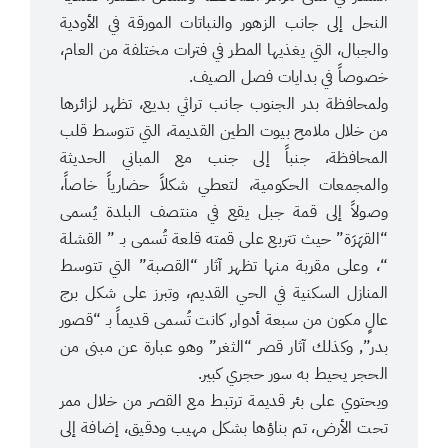
النحل إلى جانب الزهور والنباتات المورقة في الأودية
والجبال، التي يغذيها المطر في فترات مختلفة من العام،
خصوصاً في بدايات فصل الصيف.
ولمحافظة بدر الجنوب جانب تراثي بديع، تظهر لزائرها
من خلال ملامح بيوت الطين القديمة، التي تتوسط قلب
المحافظة، جنباً إلى جنب مع المباني الحديثة
والمجمعات الحكومية، لتعطي شكلاً حضارياً خاصاً،
وصولاً إلى قمة جبل يقع في منتصف البلدة يُسمى
“القهَرَة” حيث تتربع على قمته قلعة تُسمى بـ ” القشلة
“، وعلى مقربة منها تظهر آثار “القصبة” التي تتوسط
المنازل السكنية في الحي القديم، وتبرز على شكل برج
عالٍ مكون من سبعة أدوار, كانت تُسمى قديماً بـ “قصور
بدر”, وكذلك آثار قصر “الثغر” وهو عبارة عن مبنى من
الحجر يحيط به سور حجري كبير.
ويحتوي على بئر قديمة ترتبط مع القصر من خلال ممر
تحت الأرض، تم بناؤها بشكل مهيب ودقيق، إضافة إلى