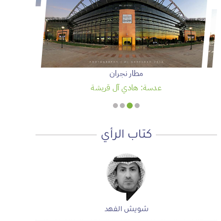
مطار نجران
عدسة: هادي آل قريشة
كتاب الرأي
شويش الفهد
شويش الفهد
صحيفة المشهد الإخبارية
صحيفة المشهد الإخبارية
أ.محمد سمحان آل منصور