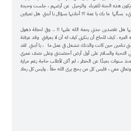
ركون هذه الجنة للغرباء والرحيل عن أرضهم ، جلست وحيدة
يسألها ما بك يا عمة ؟! أجابتها بسؤال يا أبنتي هل تعرفين
ا هل تقصدين جدتي رحمة الله عليها !! .. وفي لحظة ذهول
ره . كيف للحاج أن ينكرني كيف له أن لا يعرفني وقد عرفتة
ضني تنامين حين كانت والدتك تنشغل في عمل ما ، يا أبنتي لقد
لقي التحية والسلام على أول أرض أحتضنتني وعلى نصف عمري
منذ سنوات بعيدًا عن الخطر ، لم أكن لأطلب حاجة رغم مرارة
 وتعالي معي ، فليس كل من يحج يرى الله حقاً . وليس كل رماد