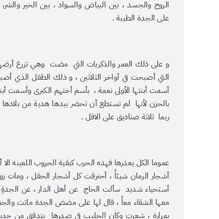
الروح والجسد ، بين البياض والسواد ، بين الخير والشر
على الجدة الطيبة .
.
و على ذلك العمر والذكريات التي مضت وهي تزرع أرضهم
التي أصبحت في آواخر الثلاثين ، و ذلك الطفل الذي أصبح 
أسمت أبنتها الأولى نعمة ، بأسم أختهم الكبرى وأسمت أبنت
بالحزن لأنها لم تستطع أن تحضر بيدها هدية من بلادها ا
ربما ثلاثة صناديق على الاقل .
.
عموما الكل يعذرها فهذه الحرب كبقية الحروب اللعينه الا أ
أشجار الرمان شيئاً ، أحترقت كل أشجار الحقل ، ومات زو
أستحياء شديد سألت الحاج عن أهل الدار ، عن الجدةِ الط
معها الشقاء معاً ، قال لها على مضض الجدة ماتت والج
بمرارة ، شعرت وكان الحليب في صدرها يتدفق من جديد