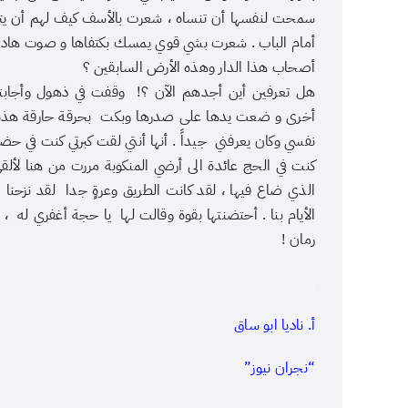
سمحت لنفسها أن تنساه ، شعرت بالأسف كيف لهم أن يت
أمام الباب . شعرت بشي قوي يمسك بكتفاها و صوت هاديء 
أصحاب هذا الدار وهذه الأرض السابقين ؟
هل تعرفين أين أجدهم الآن ؟! وقفت في ذهول وأجابته
أخرى و ضعت يدها على صدرها وبكت بحرقة حارقة هذه الم
نفسي وكان يعرفني جيداً . أنها أنتي لقت كبرتي كنت في ح
كنت في الحج عائدة الى أرضي المنكوبة مررت من هنا لأ
الذي ضاع فيها ، لقد كانت الطريق وعرةٍ جدا لقد نزحنا 
الأيام بنا . أحتضنتها بقوة وقالت لها يا حجة أغفري له ،
رمان !
.
أ. ناديا ابو ساق
“نجران نيوز”