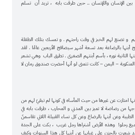
، بين الإنسان واللإنسان .. حين طرقت بابه ، تريد أن تسلم
 و تصنع لهم الخبز في وقت راحتهم . و تمسك بتلك الطفلة
أبنها بالرضاعة بعد تسعة أشهر سيصافح الأربعين عامًا . لقد
ها الثانية نوره ، بأسم أبنتهم الصغرى . تطرق الباب وهي تشعر
عنوان الصورة
لمنكوبة – اليمن – كانت تتمنى لو أنها أحضرت صندوق رمان لا
عدسة: هادي آل دويس
نها امتازت عن غيرها من حيث المأساه في كونها لم تبقيّ لهم من
جها من رصاصة لا تميز بين المدني و المحارب ، طرقت بابه في
يبة وعن أبنها بالرضاع وعن كل نساء القبيلة اللاتي تقاسمنّ
ميع رحلو! وهذه الأرض أشتراها رجل غريب ، بكت على الجدة
 شعرت بالحزن على غيابها عن أبنها كل هذا السنوات وكيف