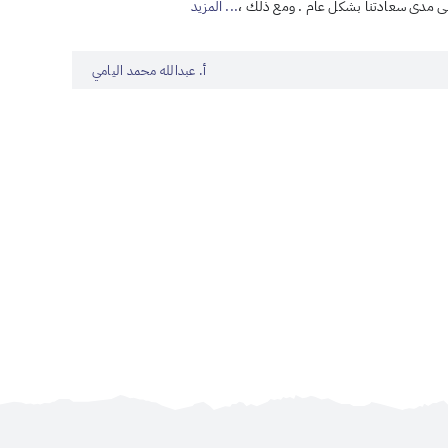
على مدى سعادتنا بشكل عام . ومع ذلك ،
... المزيد
أ. عبدالله محمد اليامي