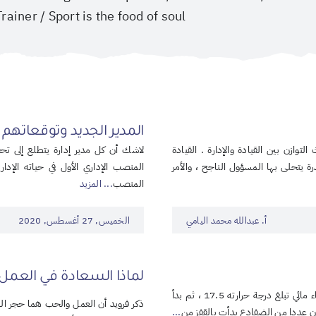
ainer / Sport is the food of soul.
المدير الجديد وتوقعاتهم
توازن بين القيادة والإدارة . القيادة
لاشك أن كل مدير إدارة يتطلع إلى ت
 يتحلى بها المسؤول الناجح ، والأمر
المنصب الإداري الأول في حياته الإد
المنصب
... المزيد
أ. عبدالله محمد اليامي
الخميس, 27 أغسطس, 2020
لماذا السعادة في العمل
العالم الألماني فريدريك قولتز أحضر عددا من الضفادع ووضعهن في وعاء مائي تبلغ درجة حرارته 17.5 ، ثم بدأ
ذكر فرويد أن العمل والحب هما حجر الز
...