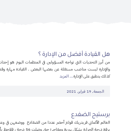
هل القيادة أفضل من الإدارة ؟
من أبرز التحديات التي تواجه المسؤولين في المنظمات اليوم هو إحداث ال
والإدارة ليست مناصب مستقلة عن بعضها البعض . القيادة مهارة وقدرة
كذلك ينطبق على الإدارة
... المزيد
الجمعة, 19 فبراير, 2021
برستيج الضفدع
برفع درجة الحرارة بشكل سريع ومفاجئ حتى وصلت 56 درجة ، فلاحظ بأن عددا من الضفادع بدأت بالقفز من