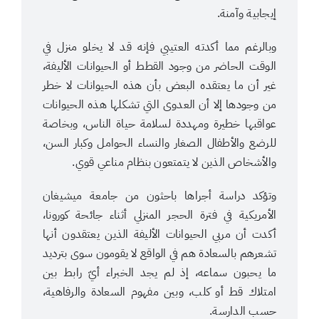
إيجابية وآمنة.
وبالرغم مما أكدته العتيبي فإنه قد لا يخلو منزل في
الوقت الحاضر من وجود القطط أو الحيوانات الأليفة،
غير أن ما يعتقده البعض بأن هذه الحيوانات لا خطر
من وجودها إلا أن العدوى التي تشكلها هذه الحيوانات
عواقبها خطيرة ومهددة لسلامة حياة الناس، وبخاصة
للرضع والأطفال الصغار والنساء الحوامل وكبار السن،
والأشخاص الذين لا يتمتعون بنظام مناعي قوي.
وتؤكد دراسة أجراها باحثون من جامعة ميشيغان
الأمريكية في فترة الحجر المنزلي أثناء جائحة كورونا،
أكدت أن مربي الحيوانات الأليفة الذين يعتقدون أنها
تشعرهم بالسعادة هم في الواقع لا يقومون سوى بترديد
ما يحبون سماعه، إذ لم يجد الخبراء أيّ رابط بين
امتلاك قط أو كلب، وبين مفهوم السعادة والرفاهية،
حسب الدارسة.