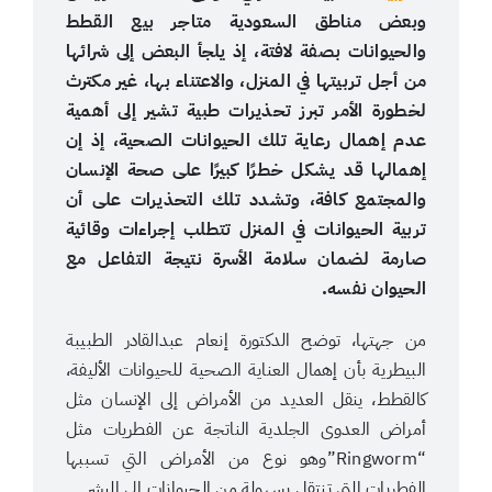
وبعض مناطق السعودية متاجر بيع القطط
والحيوانات بصفة لافتة، إذ يلجأ البعض إلى شرائها
من أجل تربيتها في المنزل، والاعتناء بها، غير مكترث
لخطورة الأمر تبرز تحذيرات طبية تشير إلى أهمية
عدم إهمال رعاية تلك الحيوانات الصحية، إذ إن
إهمالها قد يشكل خطرًا كبيرًا على صحة الإنسان
والمجتمع كافة، وتشدد تلك التحذيرات على أن
تربية الحيوانات في المنزل تتطلب إجراءات وقائية
صارمة لضمان سلامة الأسرة نتيجة التفاعل مع
الحيوان نفسه.
من جهتها، توضح الدكتورة إنعام عبدالقادر الطبيبة
البيطرية بأن إهمال العناية الصحية للحيوانات الأليفة،
كالقطط، ينقل العديد من الأمراض إلى الإنسان مثل
أمراض العدوى الجلدية الناتجة عن الفطريات مثل
“Ringworm”وهو نوع من الأمراض التي تسببها
الفطريات التي تنتقل بسهولة من الحيوانات إلى البشر.