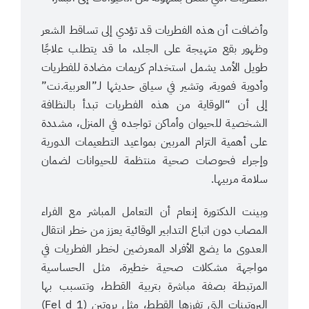
وأضافت أن هذه الفطريات قد تؤدي إلى تساقط الشعر
وظهور بقع متهيجة على الجلد، ما قد يتطلب علاجًا
طويل الأمد يشمل استخدام كريمات مضادة للفطريات
وأدوية فموية، وتشير في سياق حديثها لـ”العربية.نت”
إلى أن “الوقاية من هذه الفطريات تبدأ بالنظافة
الشخصية للحيوان وأماكن تواجده في المنزل، مشددة
على أهمية التزام المربين بمواعيد التطعيمات الدورية
وإجراء فحوصات صحية منتظمة للحيوانات لضمان
سلامة مربيها.
وبينت الدكتورة إنعام أن التعامل المباشر مع الفراء
المصاب دون اتباع التدابير الوقائية يعزز من خطر انتقال
العدوى ما يضع الأفراد المعرضين لخطر الفطريات في
مواجهة مشكلات صحية خطيرة، مثل الحساسية
المرتبطة بصفة مباشرة بتربية القطط، وتتسبب بها
البروتينات التي تفرزها القطط، مثل بروتين (Fel d 1)