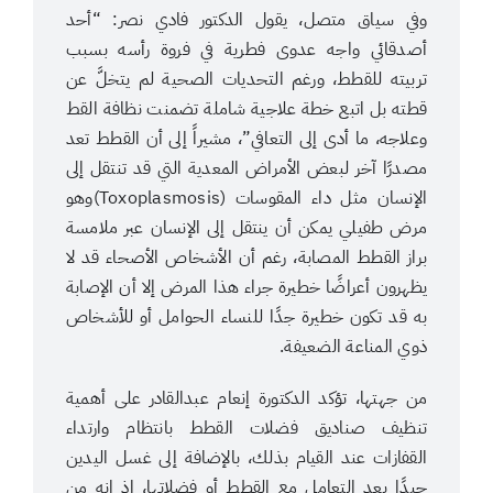
وفي سياق متصل، يقول الدكتور فادي نصر: “أحد
أصدقائي واجه عدوى فطرية في فروة رأسه بسبب
تربيته للقطط، ورغم التحديات الصحية لم يتخلَّ عن
قطته بل اتبع خطة علاجية شاملة تضمنت نظافة القط
وعلاجه، ما أدى إلى التعافي”، مشيراً إلى أن القطط تعد
مصدرًا آخر لبعض الأمراض المعدية التي قد تنتقل إلى
الإنسان مثل داء المقوسات (Toxoplasmosis)وهو
مرض طفيلي يمكن أن ينتقل إلى الإنسان عبر ملامسة
براز القطط المصابة، رغم أن الأشخاص الأصحاء قد لا
يظهرون أعراضًا خطيرة جراء هذا المرض إلا أن الإصابة
به قد تكون خطيرة جدًا للنساء الحوامل أو للأشخاص
ذوي المناعة الضعيفة.
من جهتها، تؤكد الدكتورة إنعام عبدالقادر على أهمية
تنظيف صناديق فضلات القطط بانتظام وارتداء
القفازات عند القيام بذلك، بالإضافة إلى غسل اليدين
جيدًا بعد التعامل مع القطط أو فضلاتها، إذ إنه من