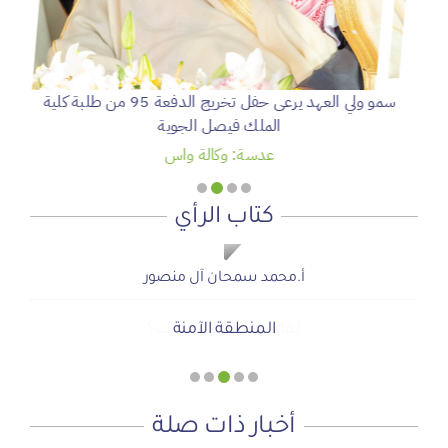
سمو ولي العهد يرعى حفل تخريج الدفعة 95 من طلبة كلية
الملك فيصل الجوية
عدسة: وكالة واس
كتاب الرأي
شويش الفهد
شويش الفهد
صحيفة المشهد الإخبارية
صحيفة المشهد الإخبارية
أ.محمد سمحان آل منصور
لماذا نعمل 8 ساعات؟
المنطقة الآمنة
دعوة للاحتفال بمنجزات الرؤية
أجتاحني الخريف .. و أعادني الربيع
الحوار الصامت بين الروح والأرض
أخبار ذات صلة