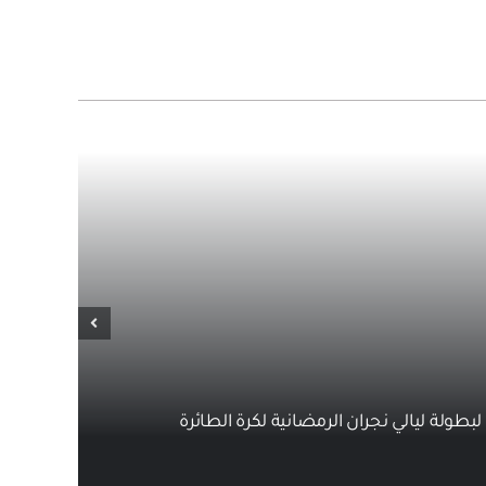
 لبطولة ليالي نجران الرمضانية لكرة الطائرة
من