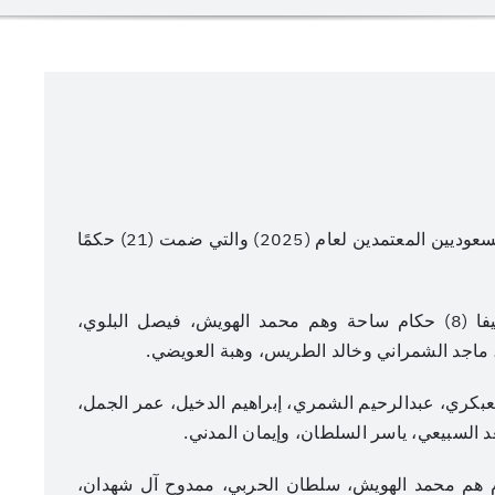
اعتمد الاتحاد الدولي لكرة القدم فيفا قائمة الحكام السعوديين المعتمدين لعام (2025) والتي ضمت (21) حكمًا
وضمت قائمة الحكام السعوديين المعتمدين لدى فيفا (8) حكام ساحة وهم محمد الهويش، فيصل البلوي،
ماجد الشمراني وخالد الطريس، وهبة العويضي.
وهم محمد العبكري، عبدالرحيم الشمري، إبراهيم الدخيل، عمر الجمل،
لسبيعي، ياسر السلطان، وإيمان المدني.
عنوان الصورة
عدسة: هادي آل دويس
مة على مستوى حكام الفيديو (6) حكام هم محمد الهويش، سلطان الحربي، ممدوح آل شهدان،