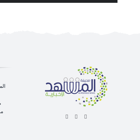
الم
م
من