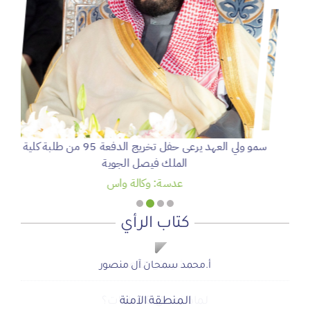
سمو ولي العهد يرعى حفل تخريج الدفعة 95 من طلبة كلية
الملك فيصل الجوية
عدسة: وكالة واس
كتاب الرأي
شويش الفهد
شويش الفهد
صحيفة المشهد الإخبارية
صحيفة المشهد الإخبارية
أ.محمد سمحان آل منصور
لماذا نعمل 8 ساعات؟
المنطقة الآمنة
دعوة للاحتفال بمنجزات الرؤية
أجتاحني الخريف .. و أعادني الربيع
الحوار الصامت بين الروح والأرض