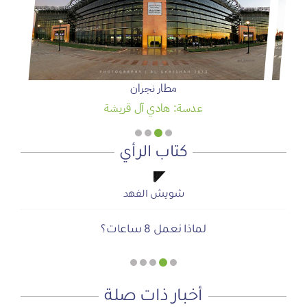
مطار نجران
عدسة: هادي آل قريشة
كتاب الرأي
شويش الفهد
شويش الفهد
صحيفة المشهد الإخبارية
صحيفة المشهد الإخبارية
أ.محمد سمحان آل منصور
لماذا نعمل 8 ساعات؟
المنطقة الآمنة
دعوة للاحتفال بمنجزات الرؤية
أجتاحني الخريف .. و أعادني الربيع
الحوار الصامت بين الروح والأرض
أخبار ذات صلة