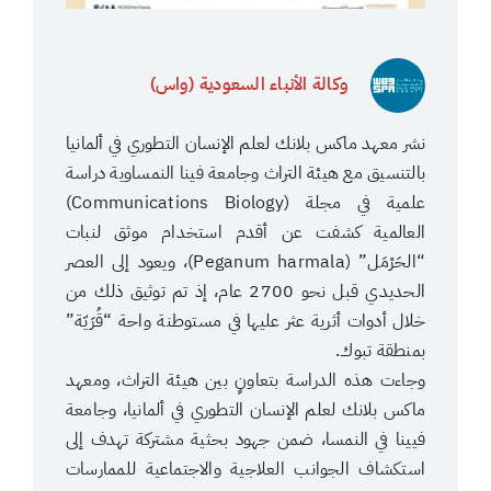
وكالة الأنباء السعودية (واس)
نشر معهد ماكس بلانك لعلم الإنسان التطوري في ألمانيا
بالتنسيق مع هيئة التراث وجامعة فينا النمساوية دراسة
علمية في مجلة (Communications Biology)
العالمية كشفت عن أقدم استخدام موثق لنبات
“الحَرْمَل” (Peganum harmala)، ويعود إلى العصر
الحديدي قبل نحو 2700 عام، إذ تم توثيق ذلك من
خلال أدوات أثرية عثر عليها في مستوطنة واحة “قُرَيّة”
بمنطقة تبوك.
وجاءت هذه الدراسة بتعاونٍ بين هيئة التراث، ومعهد
ماكس بلانك لعلم الإنسان التطوري في ألمانيا، وجامعة
فيينا في النمسا، ضمن جهود بحثية مشتركة تهدف إلى
استكشاف الجوانب العلاجية والاجتماعية للممارسات