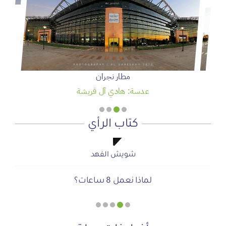
مطار نجران
عدسة: هادي آل قريشة
كتاب الرأي
شويش الفهد
شويش الفهد
صحيفة المشهد الإخبارية
صحيفة المشهد الإخبارية
أ.محمد سمحان آل منصور
لماذا نعمل 8 ساعات؟
المنطقة الآمنة
دعوة للاحتفال بمنجزات الرؤية
أجتاحني الخريف .. و أعادني الربيع
الحوار الصامت بين الروح والأرض