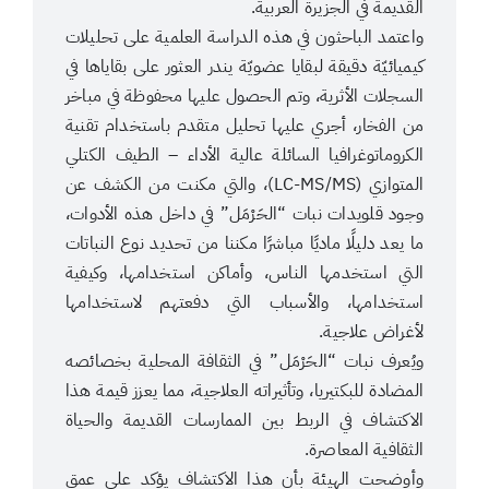
القديمة في الجزيرة العربية.
واعتمد الباحثون في هذه الدراسة العلمية على تحليلات
كيميائيّة دقيقة لبقايا عضويّة يندر العثور على بقاياها في
السجلات الأثرية، وتم الحصول عليها محفوظة في مباخر
من الفخار، أجري عليها تحليل متقدم باستخدام تقنية
الكروماتوغرافيا السائلة عالية الأداء – الطيف الكتلي
المتوازي (LC-MS/MS)، والتي مكنت من الكشف عن
وجود قلويدات نبات “الحَرْمَل” في داخل هذه الأدوات،
ما يعد دليلًا ماديًا مباشرًا مكننا من تحديد نوع النباتات
التي استخدمها الناس، وأماكن استخدامها، وكيفية
استخدامها، والأسباب التي دفعتهم لاستخدامها
لأغراض علاجية.
ويُعرف نبات “الحَرْمَل” في الثقافة المحلية بخصائصه
المضادة للبكتيريا، وتأثيراته العلاجية، مما يعزز قيمة هذا
الاكتشاف في الربط بين الممارسات القديمة والحياة
الثقافية المعاصرة.
وأوضحت الهيئة بأن هذا الاكتشاف يؤكد على عمق