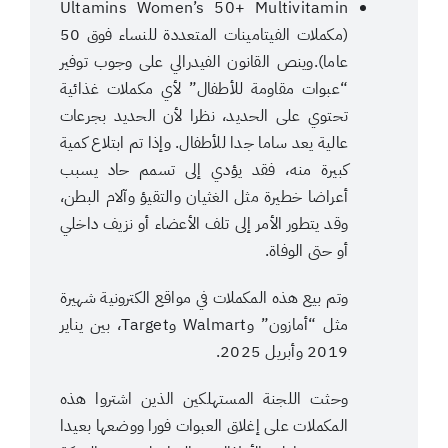
Ultamins Women’s 50+ Multivitamin
(مكملات الفيتامينات المتعددة للنساء فوق 50
عاما).وينص القانون الفيدرالي على وجوب توفير
“عبوات مقاومة للأطفال” لأي مكملات غذائية
تحتوي على الحديد، نظرا لأن الحديد بجرعات
عالية يعد ساما جدا للأطفال. وإذا تم ابتلاع كمية
كبيرة منه، فقد يؤدي إلى تسمم حاد يسبب
أعراضا خطيرة مثل الغثيان والتقيؤ وآلام البطن،
وقد يتطور الأمر إلى تلف الأعضاء أو نزيف داخلي
أو حتى الوفاة.
وتم بيع هذه المكملات في مواقع الكترونية شهيرة
مثل “أمازون” وWalmart وTarget، بين يناير
2019 وأبريل 2025.
وحثت اللجنة المستهلكين الذين اشتروا هذه
المكملات على إغلاق العبوات فورا ووضعها بعيدا