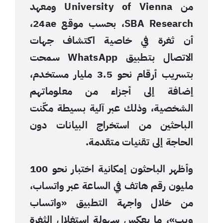
من University of Vienna ومعهد
SBA Research، بحسب موقع 24ae،
أن ثغرة في خاصية اكتشاف جهات
الاتصال بتطبيق WhatsApp سمحت
بتسريب أرقام نحو 3.5 مليار مستخدم،
إضافة إلى أجزاء من معلوماتهم
الشخصية، وذلك عبر آلية بسيطة مكّنت
الباحثين من استخراج البيانات دون
الحاجة إلى تقنيات متقدمة.
وأظهر الباحثون إمكانية اختبار نحو 100
مليون رقم هاتف في الساعة عبر واتساب،
من خلال واجهة التطبيق «واتساب
ويب»، ما يعكس سهولة استغلال الثغرة