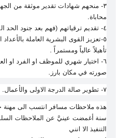
٣- منحهم شهادات تقدير موثقة من الجهات الرسمية
محاباة.
٤- تقديم ترقياتهم (فهم بعد جنود الحد الجنوبي مباشرة).
٥-تعزيز القوى البشرية العاملة بالأعداد الكافية من الأفراد والموظفين
تأهيلاً عالياً ومستمراً
.
٦- اختيار شهري للموظف او الفرد او العامل المثالي
صورته في مكان بارز.
٧- تطوير صالة الدرجة الاولى والأعمال.
هذه ملاحظات مسافر انتسب الى مهنة خ
سنة أغمضت عينيَّ عن الملاحظات السلب
التنفيذ الا انني