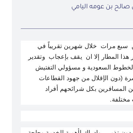
صالح بن عومه اليامي
من سبع مرات خلال شهرين تقريباً
في
ر هذا المطار إلا ان يقف بإعجاب وتقدير
الخطوط السعودية و مسؤولي التفتيش
عنوان الصورة
رة
(دون الإقلال من جهود القطاعات
عدسة: هادي آل دويس
ن المسافرين بكل شرائحهم أفراد
مختلفة.
دون تذمر ، وإدراك لأهمية الخدمة وحاجة