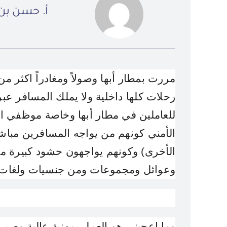
أ. حسن بن 
مررت بمطار أبها وصولاً ومغادراً اكثر 
رحلات كلها داخلية ولا يملك المسافر عب
للعاملين في مطار أبها وخاصة موظفي 
الأمني
كونهم من يواجه المسافرين مباش
الأخرى) وكونهم يواجهون حشود كبيرة م
وعوائل
ومجموعات ومن جنسيات ولغات 
وما اعجبني هو العمل بمهنية عالية وصبر 