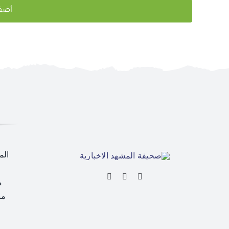
الم
م
من