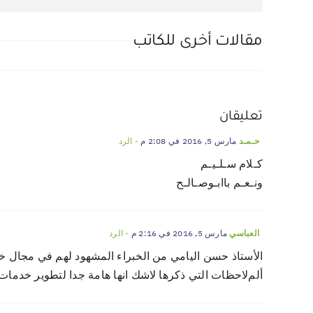
مقالات أخرى للكاتب
تعليقان
مارس 5, 2016 في 2:08 م
- الرد
حـمـد
كـلام سـلـيـم
ونـعـم باابـوصـالـح
مارس 5, 2016 في 2:16 م
- الرد
العباسي
اﻷستاذ حسن اليامي من الخبراء المشهود لهم في مجال خ
ألمﻻحظات التي ذكرها ﻻشك انها هامة جدا لتطوير خدمات ا