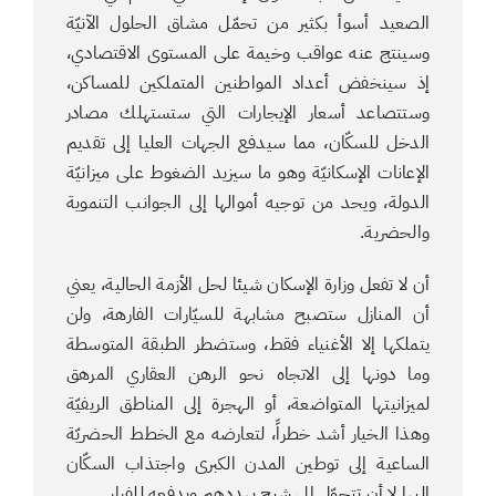
الصعيد أسوأ بكثير من تحمّل مشاق الحلول الآنيّة
وسينتج عنه عواقب وخيمة على المستوى الاقتصادي،
إذ سينخفض أعداد المواطنين المتملكين للمساكن،
وستتصاعد أسعار الإيجارات التي ستستهلك مصادر
الدخل للسكّان، مما سيدفع الجهات العليا إلى تقديم
الإعانات الإسكانيّة وهو ما سيزيد الضغوط على ميزانيّة
الدولة، ويحد من توجيه أموالها إلى الجوانب التنموية
والحضرية.
أن لا تفعل وزارة الإسكان شيئا لحل الأزمة الحالية، يعني
أن المنازل ستصبح مشابهة للسيّارات الفارهة، ولن
يتملكها إلا الأغنياء فقط، وستضطر الطبقة المتوسطة
وما دونها إلى الاتجاه نحو الرهن العقاري المرهق
لميزانيتها المتواضعة، أو الهجرة إلى المناطق الريفيّة
وهذا الخيار أشد خطراً، لتعارضه مع الخطط الحضريّة
الساعية إلى توطين المدن الكبرى واجتذاب السكّان
إليها لا أن تتحوّل إلى شبح يهددهم ويدفعه للفرار.