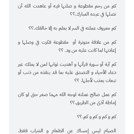
كم من رحم مقطوعة و صلتها فيه أو عاهدت الله أن
تصلها في عيده المبارك.؟؟
كم معروف عملته في السر لا يعلم به إلا خالقك.؟؟
كم من علاقة متوترة أو مقطوعة فكرت في وصلها و
إعادتها لما كانت عليه من ود. ؟؟
كم آية أو سورة قرأتها و أهديت ثوابها لمن لا يملك غير
دعاء الأحياء و التصدق عليه بما قد ينقذه من ذنب أو
تبعات يعذب لأجلها. ؟؟
كم عمل صالح عملته لوجه الله مهما صغر حتى لو كان
إماطة أذى من الطريق.؟؟
كم و كم و كم و كم.؟؟
الصيام ليس إمساك عن الطعام و الشراب فقط.