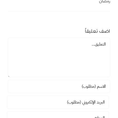
فيصل آل بليه
يوليو 2, 2016 في 10:00 م
- الرد
السلام عليكم …..كلامك يا أخ عليان جميل ومن القلب إلى القلب
تقبل الله من الجميع وأعتق رقابنا
جميعا من النار في هذا الشهر الفضيل والمهم أن نستمر بعد
رمضان
اضف تعليقاً
تعليق