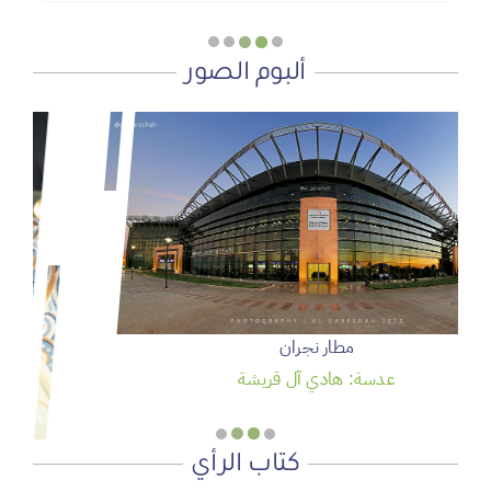
ألبوم الصور
سمو ولي العهد يرعى حفل تخريج الدفعة 95 من طلبة كلية