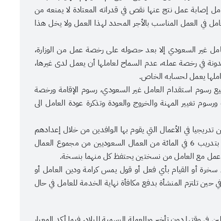
مل إصابة عمل نتج عنها نقص في قدراته المعتادة لا يمنعه من
امل في العمل المناسب بالأجر المحدد لهذا العمل ولا يخل هذا
عامل غير السعودي إلا بعد حصوله على رخصة عمل من الوزارة،
مدونة في رخصة عمله، عدم السماح لعاملها أن يعمل لدى غيرها،
عاملها يعمل لحسابه الخاص.
يع رسوم استقدام العامل غير السعودي، رسوم الإقامة ورخصة
سوم تغيير المهنة والخروج والعودة وتذكرة عودة العامل الى
ين تدريجيا في الأعمال التي يقوم بها الوافدين من خلال إعدادهم
وتدريبهم، كما تلتزم المنشأة التي تستخدم 50 عاملاً فأكثر بتدريب 6 في المائة من العمال السعوديين من مجموع العمال
د عمل مع العامل من نسختين يحتفظ كل منهما بنسخة.
ل سخرة أو القيام بأي فعل أو قول يمس كرامة ودين العامل أو
ي حين تلتزم المنشأة بدفع مكافأة نهاية الخدمة للعامل في حال
ن في وقتها دون تأخير وبالعملة الرسمية للبلاد، فيما أكد المعيار