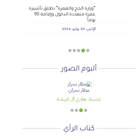
لماذا نعمل 8 ساعات؟
المنطقة الآمنة
الجمعية الخيرية للخدمات
أجتاحني الخريف .. و أعادني الربيع
“وزارة الحج والعمرة” تطلق تأشيرة
عمرة متعددة الدخول وإقامة 90
الاجتماعية بنجران تنفذ مشروعي
الأحد, 19 يوليو, 2026
الجمعة, 3 يوليو, 2026
الخميس, 2 يوليو, 2026
يوماً
تأثيث المنازل وسداد الإيجارات بدعم
من منصة ديم للمنح التنموي
الإثنين, 20 يوليو, 2026
الأربعاء, 29 يوليو, 2026
ألبوم الصور
مطار نجران
عدسة: هادي آل قريشة
كتاب الرأي