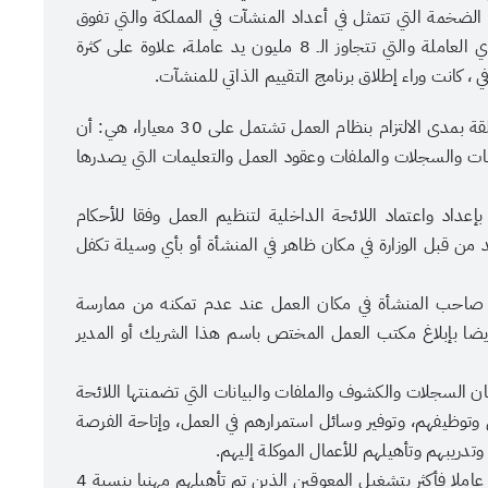
ت الضخمة التي تتمثل في أعداد المنشآت في المملكة والتي تفوق
1.2 مليون منشأة، بالإضافة الى الأعداد الكبيرة من الأيدي العاملة والتي تتجاوز الـ 8 مليون يد عاملة، علاوة على كثرة
ي ، كانت وراء إطلاق برنامج التقييم الذاتي للمنشآت.
وأضاف وكيل وزارة العمل، أن معايير التقييم الذاتي والمتعلقة بمدى الالتزام بنظام العمل تشتمل على 30 معيارا، هي: أن
يانات والسجلات والملفات وعقود العمل والتعليمات التي يصدرها
بإعداد واعتماد اللائحة الداخلية لتنظيم العمل وفقا للأحكام
د من قبل الوزارة في مكان ظاهر في المنشأة أو بأي وسيلة تكفل
ل صاحب المنشأة في مكان العمل عند عدم تمكنه من ممارسة
 أيضا بإبلاغ مكتب العمل المختص باسم هذا الشريك أو المدير
ان السجلات والكشوف والملفات والبيانات التي تضمنتها اللائحة
 وتوظيفهم، وتوفير وسائل استمرارهم في العمل، وإتاحة الفرصة
دريبهم وتأهيلهم للأعمال الموكلة إليهم.
كما تضمنت المعايير، ضرورة التزام المنشأة التي توظف 25 عاملا فأكثر بتشغيل المعوقين الذين تم تأهيلهم مهنيا بنسبة 4