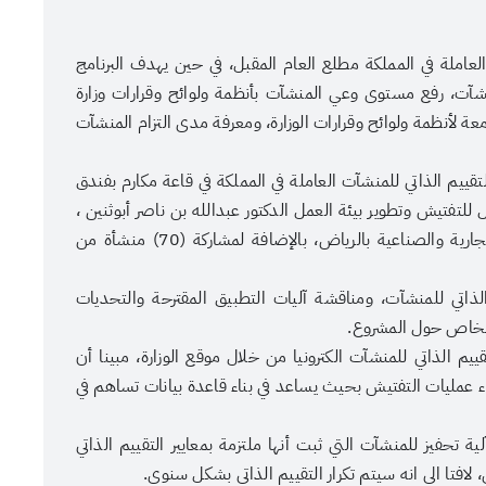
العاملة في المملكة مطلع العام المقبل، في حين يهدف البرنامج
نشآت، رفع مستوى وعي المنشآت بأنظمة ولوائح وقرارات وزارة
معة لأنظمة ولوائح وقرارات الوزارة، ومعرفة مدى التزام المنشآت
يم الذاتي للمنشآت العاملة في المملكة في قاعة مكارم بفندق
 للتفتيش وتطوير بيئة العمل الدكتور عبدالله بن ناصر أبوثنين ،
وحضور ممثلين من مجلس الغرف السعودية والغرف التجارية والصناعية بالرياض، بالإضافة لمشاركة (70) منشأة من
اتي للمنشآت، ومناقشة آليات التطبيق المقترحة والتحديات
عنوان الصورة
 الخاص حول المشروع.
عدسة: هادي آل دويس
يم الذاتي للمنشآت الكترونيا من خلال موقع الوزارة، مبينا أن
 عمليات التفتيش بحيث يساعد في بناء قاعدة بيانات تساهم في
 تحفيز للمنشآت التي ثبت أنها ملتزمة بمعايير التقييم الذاتي
لافتا الى انه سيتم تكرار التقييم الذاتي بشكل سنوي.