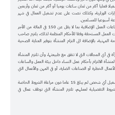
تشغيلا فعليا أكثر من ثمان ساعات يوميا أو أكثر من ثمان وأربعين
قرارات الوزارية، وكذلك نصت على عدم تشغيل العمال في شهر
ة أسبوعيا للمسلمين.
وتضمنت المعايير ضرورة التزام المنشأة باحتساب أجور ساعات العمل الإضافية بما لا يقل عن 150 في المائة من الأجر
زات العمل المستحقة وفقا للأحكام المنظمة لذلك، يلتزم صاحب
المهنية، بالإضافة الى التزام المنشأة بتوفير العناية الصحية
ة في أي المجالات التي لا تتفق مع طبيعتها، وأن تلتزم المنشأة
لمنشأة الالتزام بأحكام عمل النساء داخل بيئة العمل والساعات
عمال الخطرة أو الصناعات الضارة، أو في المهن والأعمال التي
في حين أكدت المعايير على ضرورة التزام المنشأة بعدم تشغيل أي شخص لم يبلغ 15 عاما دون مراعاة الشروط الخاصة
لشروط التفصيلية لعملهم، تلتزم المنشأة التي توظف عمال في