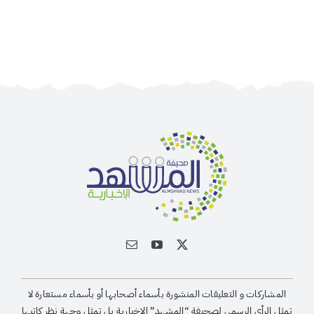
المشاركات و التعليقات المنشورة بأسماء أصحابها أو بأسماء مستعارة لا
تمثل الرأى الرسمى لصحيفة “المشهد” الإخبارية بل تمثل وجهة نظر كاتبها