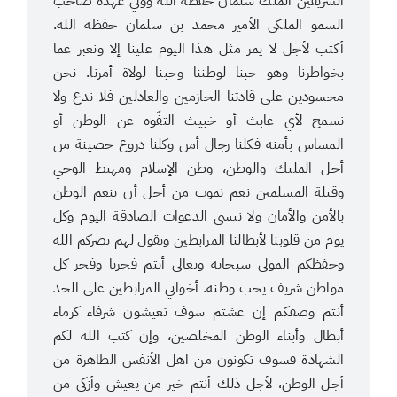
الشريفين الملك سلمان حفظه الله وولي عهده صاحب
السمو الملكي الأمير محمد بن سلمان حفظه الله.
أكتب لأجل لا يمر مثل هذا اليوم علينا إلا ونعبر عما
بخواطرنا وهو حبنا لوطننا وحبنا لولاة أمرنا. نحن
محسودين على قادتنا الحازمين والعادلين فلا ندع ولا
نسمح لأي عابث أو خبيث التفّوه عن الوطن أو
المساس بأمنه فكلنا رجال أمن وكلنا دروع حصينة من
أجل المليك والوطن، وطن الإسلام ومهبط الوحي
وقبلة المسلمين نعم نموت من أجل أن ينعم الوطن
بالأمن والأمان ولا ننسى الدعوات الصادقة اليوم وكل
يوم من قلوبنا لأبطالنا المرابطين ونقول لهم نصركم الله
وحفظكم المولى سبحانه وتعالى أنتم فخرنا وفخر كل
مواطن شريف يحب وطنه. أخواني المرابطين على الحد
أنتم وصفكم إن عشتم سوف تعيشون شرفاء كرماء
أبطال وأبناء الوطن المخلصين، وإن كتب الله لكم
الشهادة فسوف تكونون من اهل الأنفس الطاهرة من
أجل الوطن، لأجل ذلك أنتم خير من يعيش وأزكى من