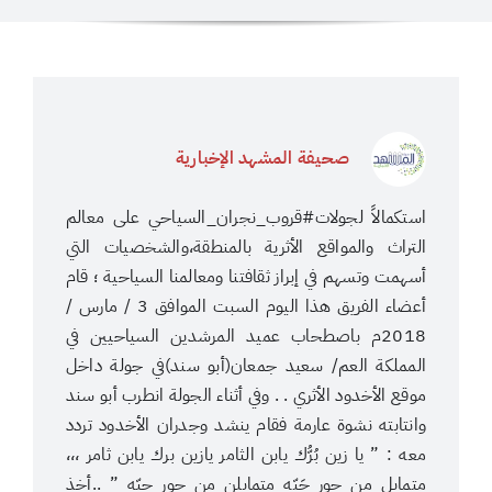
صحيفة المشهد الإخبارية
استكمالاً لجولات#قروب_نجران_السياحي على معالم
التراث والمواقع الأثرية بالمنطقة،والشخصيات التي
أسهمت وتسهم في إبراز ثقافتنا ومعالمنا السياحية ؛ قام
أعضاء الفريق هذا اليوم السبت الموافق 3 / مارس /
2018م باصطحاب عميد المرشدين السياحيين في
المملكة العم/ سعيد جمعان(أبو سند)في جولة داخل
موقع الأخدود الأثري . . وفي أثناء الجولة انطرب أبو سند
وانتابته نشوة عارمة فقام ينشد وجدران الأخدود تردد
معه : ” يا زين بُرُّك يابن الثامر يازين برك يابن ثامر ،،،
متمايلٍ من جور حَبّه متمايلن من جور حبّه ” ..أخذ