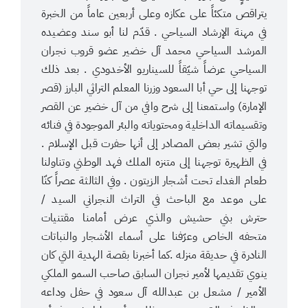
يتراقص متكئاً على عكازه وعلى أربعين عاماً من الخبرة
في مهنة الإرشاد السياحي . قدّم لنا أبو سند وعضيده
المرشد السياحي محمد آل خضير عضو قروب نجران
السياحي عرضاً شيّقاً للسيناريو الأخدودي . بعد ذلك
توجهنا إلى حي أبا السعود وزرنا المعلم التراثي البارز (قصر
الإمارة) واستمعنا إلى شرح وافي من آل خضير عن القصر
وتقسيماته الداخلية ومحتوياته والبئر الموجودة في فنائه
والتي تشير بعض المصادر إلى أنها حفرت قبل الإسلام .
في الظهيرة توجهنا إلى متنزه الملك فهد الوطني وتناولنا
طعام الغداء تحت أشجار الزيتون . وفي الثالثة عصراً كنّا
على موعد مع الباحث في التراث النجراني السيد /
حترش بني حشيش والذي عرض أمامنا مقتنيات
متحفه الخاص وعرّفنا على أسماء الأشجار والنباتات
النادرة في حديقة منزله .كما أخبرنا بقصة الهدية التي كان
ينوي تقديمها لأمير نجران السابق صاحب السمو الملكي
الأمير / مشعل بن عبدالله آل سعود في حفل وداعه