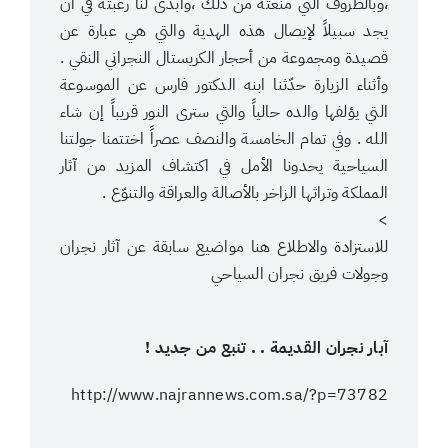
،وبالظروف التي منعته من ذلك ،وأبدى لنا رغبته في أن
يجد سبيلاً لإيصال هذه الهدية والتي هي عبارة عن
قصيدة ومجموعة من أحجار الكريستال النجراني النقي .
وأثناء الزيارة حدّثنا ابنه الدكتور فارس عن الموسوعة
التي يؤلفها والده حالياً والتي سترى النور قريباً إن شاء
الله . وفي تمام الخامسة والنصف عصراً اختتمنا جولتنا
السياحية يحدونا الأمل في اكتشاف المزيد من آثار
المملكة وتراثها الزاخر بالأصالة والعراقة والتنوّع .
>
للاستزادة والاطلاع هنا مواضيع سابقة عن آثار نجران
وجولات فريق نجران السياحي
آبار نجران القديمة . . تنبع من جديد
!
http://www.najrannews.com.sa/?p=73782