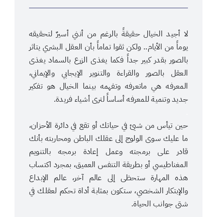
لا أجيد الخيال حقيقةً بالرغم من أنني أسيرٌ لتحقيقه
يوماً من الأيام.. ولكن ثقوا تماماً بأن العقل البشري يتاثر
بالصور بقدر كبير جداً فكما يغذى الزرع بالسماد يغذى
العقل بالصور والقراءة والتنوير الإيجابي والإيماني،
المعرفه هي ماتعرفه وتفهمه بينما الخيال هو تفكير
جديد وتنمية للمعرفه أساساً لترى أشياء فريدة.
.
حين تيأس من شيئ في حياتك أو تقع في دائرة الأحزان،
ما عليك سوى الولوج إلى عقلك الباطن ومحاربته بأنك
قادر على برمجته وعمل إعادة برمجه بالتنويم
المغناطيسي أو بطريقة التنفس العميق، بمجرد اكتساب
هذه المهارة ستحظى إلى عالم آخر، عالم الإبداع
والإبتكار الشخصي، ستكون بمثابة أداة تحكم لعقلك في
شتى جوانب الحياة.