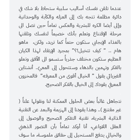
.
عندما تلقن نفسك أساليب سلبية ستحاط بلا شك في
دائرة مظلمة تتجه بك إلى العزله والكآبة والوحدانية
وإلى أيضا الكره للبشرية والعكس تماماً حين تصل الى
مرحلة الإقتناع وتعلم بأنك خصيماً لنفسك وتلقنها
بالغذاء الإيجابي ستكون حتماً كما تريد، ولكن، ماهو
هام .. ” كيف تتخيل!؟” بمجرد الإرتقاء لهذا الكيان
العظيم ستكون مختلف جذرياً ستسمو الى الأفق وتعلو
بالفكر وتهمين بالدهاء وستتحول إلى المعيّ.. أنشتاين
الفيزيائي يقول ” الخيال أقوى من المعرفه” فالمخزون
المعرفي يقودك إلى الخيال بالفكر الصحيح.
.
نتجاهل غالباً بعض الحلول الممكنة لنا ونقولها علناً (
غير مقتنع ).. وهذا يقودنا إلى الهزيمة والبعد عن التقنية
الذاتية البشرية، تقنية التفكير الصحيح والوصول إلى
العقل اللاواعي، أنا أوكد تماماً بأن التصور الذهني
والخيالي يدفع المستحيل إلى حقائق ملموسة، ما سوف