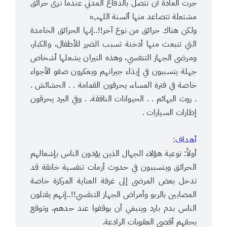
جرت العادة أن نتصل بالدفاع المدني عندما نرى حرائق
مشتعلة تتصاعد منها ألسنة اللهب؛
ولكن هناك حرائق من نوع آخر!!..إنها الحرائق الخامدة
التي تنبعث منها أدخنة تسبب الضرر للأطفال، والكبار،
ومرضى الجهاز التنفسي، وهذه النيران يشعلها أشخاص
جهلة يتسببون في إيذاء جيرانهم ويعكرون صفو الأجواء
خاصة في فترة المساء، يحرقون القمامة . . الحشائش .
. روث البهائم . . الحيوانات النافقة. . وفي البرد يحرقون
إطارات السيارات .
.
أهداف:
أولاً: توعية هؤلاء الجهال الذين يؤذون الناس بإشعالهم
الحرائق ويتسببون في حدوث أزمات تنفسية خانقة قد
تدخل بعض المرضى إلى غرفة العناية المركزة خاصة
المصابين بالربو وأمراض الجهاز التنفسي!!..إنهم يقتلون
الناس بدم بارد وينبغي أن يوقفوا عند حدهم، وتوقع
بحقهم أقصى العقوبات الرادعة.