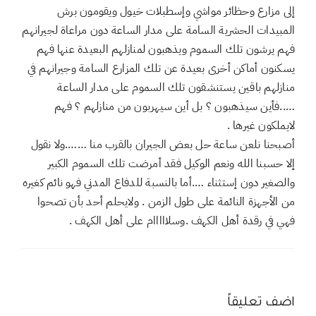
تعليق واحد
صالح بن محمد
سبتمبر 17, 2018 في 9:04 ص
- الرد
أحسنت ياأبوعبدالله ولاتنسى أولئك الذين حولوا الأحياء السكنية
إلى مزارع وحظائر مواشي وإسطبلات خيول ويقومون برش
المبيدات الحشرية السامة على مدار الساعة دون مراعاة لجيرانهم
فهم يرشون تلك السموم ويذهبون لمنازلهم البعيدة عنها فهم
يسكنون أماكن أخرى بعيدة عن تلك المزارع السامة وجيرانهم في
منازلهم باقين يستنشقون تلك السموم على مدار الساعة
…..فأين سيذهبون ؟ بل أين سيهربون من منازلهم ؟ فهم
لايملكون غيرها .
أصبحنا نلعن ساعة حل بعض الجيران بالقرب منا …….ولا نقول
إلا حسبنا الله ونعم الوكيل فقد أمرضت تلك السموم الكبير
والصغير دون إستثناء ….أما بالنسبة للدفاع المدني فهو نائم كغيره
من الأجهزة النائمة على طول الزمن . ولايحلم أحد بأن تصحوا