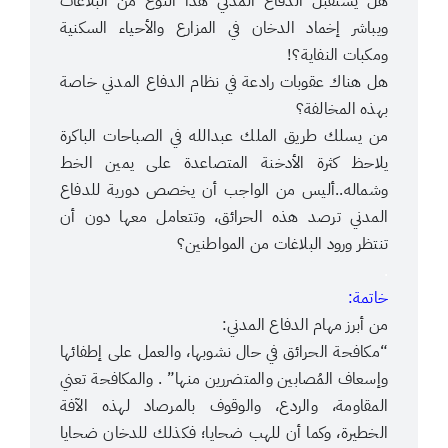
هل يستقبل الدفاع المدني هذا النوع من البلاغات
ويباشر إخماد الدخان في المزارع والأحياء السكنية
ومكبات النفاية؟!
هل هناك عقوبات رادعة في نظام الدفاع المدني خاصة
بهذه المخالفة؟
من يسلك طريق الملك عبدالله في الصباحات الباكرة
يلاحظ كثرة الأدخنة المتصاعدة على يمين الخط
وشماله..أليس من الواجب أن يخصص دورية للدفاع
المدني ترصد هذه الحرائق، وتتعامل معها دون أن
تنتظر ورود البلاغات من المواطنين؟
.
خاتمة:
من أبرز مهام الدفاع المدني:
“مكافحة الحرائق في حال نشوبها، والعمل على إطفائها
وإسعاف المُصابين والمتضررين منها” . والمكافحة تعني
المقاومة، والردع، والوقوف بالمرصاد لهذه الآفة
الخطيرة، وكما أن للهب ضحايا؛ فكذلك للدخان ضحايا