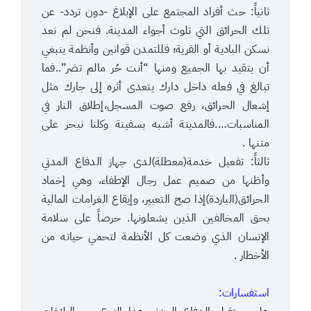
ثانياً: حث أفراد المجتمع على الإبلاغ -دون تردد- عن
تلك الحرائق التي تلوث أجواء المدينة. فنحن لم نعد
نسكن البادية أو القرية؛ فللتمدن قوانين وأنظمة ينبغي
أن يتقيد بها الجميع ومنها “أنت حُر مالم تضر”..فما
تبالغ في فعله داخل دارك يتعدى أثره إلى جارك مثل
إشعال الحرائق، رفع صوت المسجل،إطلاق النار في
المناسبات….فالمدينة أشبه بسفينة وكلنا نبحر على
متنها .
ثالثاً: تفعيل خدمة(معطلة)لدى جهاز الدفاع المدني
وأظنها من صميم عمل رجال الإطفاء، وهي إخماد
الحرائق(الباردة)إذا صح التعبير، وإيقاع الغرامات المالية
بحق المخالفين الذين يشعلونها. حرصاً على سلامة
الإنسان الذي وضعت كل الأنظمة لتحمي حياته من
الأخطار .
.
استفسارات: