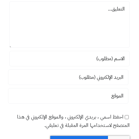
فهي في رقدة أهل الكهف .وسلااااام على أهل الكهف .
اضف تعليقاً
تعليق