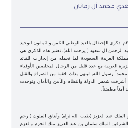
هدي محمد آل زمانان
تعيش المملكة العربية السعودية غداً ٢٣/سبتمبر/٢٠١٨م ذكرى الإحتفال بالعيد الوطني الثامن والثمانون لتوحيد
بد الرحمن آل سعود ( يرحمه الله). تعتبر هذه الذكرى هي
لكة العربية السعودية لما تحمله من إنجازات للقائد
يرة العربية مع عدد قليل من الرجال المخلصين الأوفياء
عنوان الصورة
 محمداً رسول الله, لينهي بذلك حُقبة من الصراع والقتل
عدسة: هادي آل دويس
نا أشرقت شمس الدولة والنظام والأمن والأمان وتوحدت
مناً مطمئناً.
الملك عبد العزيز (طيب الله ثراه) وأبناؤه الملوك ( رحم
لشرفين الملك سلمان بن عبد العزيز ملك الحزم والعزم