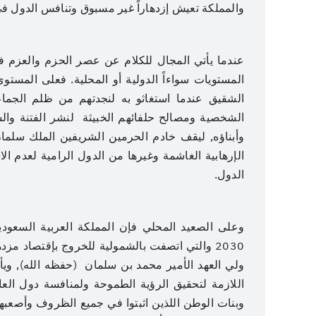
والمملكة تعيش إزدهاراً غير مسبوق وتنافس الدول ف
.
عندما يأتي المجال للكلام عن عصر الحزم والعزم ف
المستويات سواءاً الدولية أو المحلية. فعلى المست
الشقيق عندما استغاثو به لنجدتهم من ظلم الجماعا
الشخصية ومصالح حلفائهم الخبيثة لنشر الفتنة وا
وأبناؤه, ليقف خادم الحرمين الشريفين الملك سلم
الإرهابية الغاشمة وغيرها من الدول الرامية لعدم 
الدول.
.
وعلى الصعيد المحلي فإن المملكة العربية السعودي
2030 والتي اتصفت بالشمولية للخروج بإقتصاد 
ولي العهد الأمير محمد بن سلمان (حفظه الله), ويأت
اللازمة لتحقيق الرؤية الطموحة ولمنافسة دول العا
وبنات الوطن اللذين اثبتوا في جميع الظروف وأصعبها 