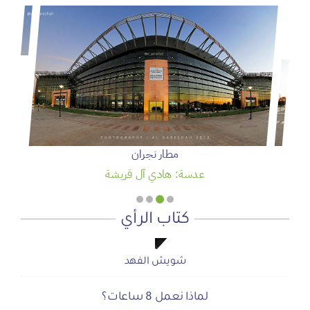
سمو ولي العهد يرعى حفل تخريج الدفعة 95 من طلبة كلية
الملك فيصل الجوية
عدسة: وكالة واس