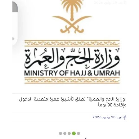
الأحد, 19 يوليو, 2026
الجمعة, 3 يوليو, 2026
الخميس, 2 يوليو, 2026
الجمعية الخيرية للخدمات الاجتماعية بنجران تنفذ مشروعي
تأثيث المنازل وسداد الإيجارات بدعم من منصة ديم للمنح
التنموي
الأربعاء, 29 يوليو, 2026
“وزارة الحج والعمرة” تطلق تأشيرة عمرة متعددة الدخول
وإقامة 90 يوماً
الإثنين, 20 يوليو, 2026