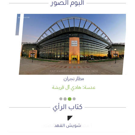
ألبوم الصور
سمو ولي العهد يرعى حفل تخريج الدفعة 95 من طلبة كلية
الملك فيصل الجوية
عدسة: وكالة واس