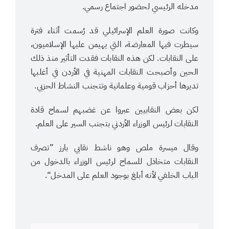
مدخله الرئيسي لحضور اجتماع رسمي.
وكانت صورة العلم الإسرائيلي قد رُسمت أثناء فترة
سيطرت فيها المعارضة، التي يهيمن عليها الإسلاميون،
على النقابات. لكن هذه النقابات فقدت التأثير منذ ذلك
الحين وأصبحت النقابات المهنية في الأردن في أغلبها
تديرها أحزاب قومية وعلمانية وتتجنب النشاط الحزبي.
لكن بعض النقابيين عبروا عن غضبهم لسماح قادة
النقابات لرئيس الوزراء الأردني بتجنب السير على العلم.
وقال ميسرة ملص وهو ناشط نقابي بارز ”تصرف
النقابات متخاذل للسماح لرئيس الوزراء بالدخول من
الباب الخلفي لأنه أبلغ بوجود العلم على المدخل“.