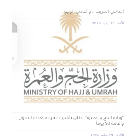
لماذا نعمل 8 ساعات؟
المنطقة الآمنة
أجتاحني الخريف .. و أعادني الربيع
الأحد, 19 يوليو, 2026
الجمعة, 3 يوليو, 2026
الخميس, 2 يوليو, 2026
الجمعية الخيرية للخدمات الاجتماعية بنجران تنفذ مشروعي
تأثيث المنازل وسداد الإيجارات بدعم من منصة ديم للمنح
التنموي
الأربعاء, 29 يوليو, 2026
“وزارة الحج والعمرة” تطلق تأشيرة عمرة متعددة الدخول
وإقامة 90 يوماً
الإثنين, 20 يوليو, 2026