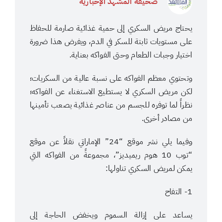
صحيفة المشهد الإخبارية
يحتاج مريض السكري إلى حمية غذائية صارمة للحفاظ
على مستويات ثابتة للسكر في الدم، ويفرض هذا ضرورة
اختيار وجبات الطعام وحتى الفواكه بعناية.
وتحتوي معظم الفواكه على نسبة عالية من السكريات؛
لكن مريض السكري لا يستطيع الاستغناء عن الفواكه؛
نظراً لما توفره للجسم من عناصر غذائية يصعب تأمينها
من مصادر أخرى.
وفيما يلي نشر موقع “24” الإماراتي نقلاً عن موقع
“توب 10 هوم ريميديز”، مجموعةً من الفواكه التي
يمكن لمريض السكري تناولها:
1- التفاح
يساعد على إزالة السموم ويخفض الحاجة إلى