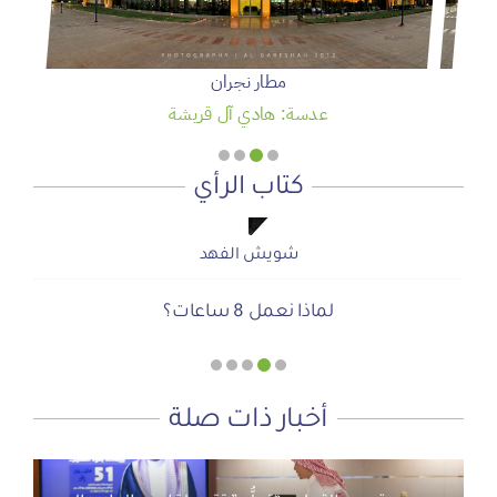
مطار نجران
عدسة: هادي آل قريشة
كتاب الرأي
شويش الفهد
شويش الفهد
صحيفة المشهد الإخبارية
صحيفة المشهد الإخبارية
أ.محمد سمحان آل منصور
لماذا نعمل 8 ساعات؟
المنطقة الآمنة
دعوة للاحتفال بمنجزات الرؤية
أجتاحني الخريف .. و أعادني الربيع
الحوار الصامت بين الروح والأرض
أخبار ذات صلة