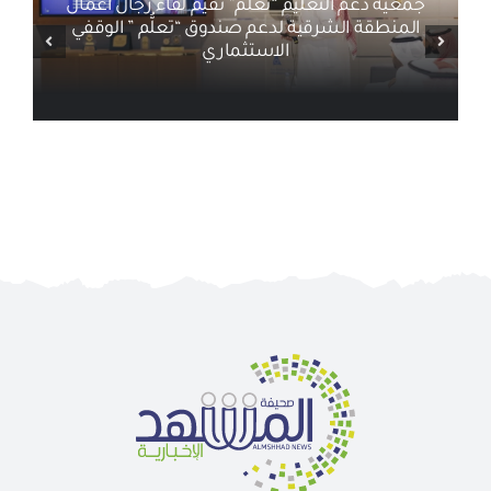
جمعية دعم التعليم “تعلُّم” تقيم لقاء رجال اعمال
المنطقة الشرقية لدعم صندوق “تعلُّم ” الوقفي
الاستثماري