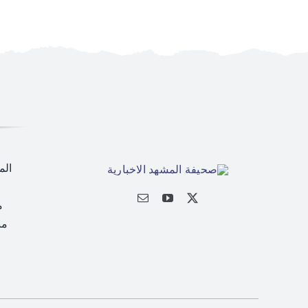
الم
م
من