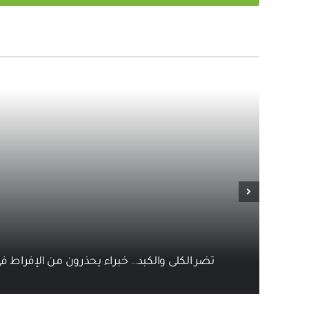
تضر الكلى والكبد… خبراء يحذرون من الإفراط ف