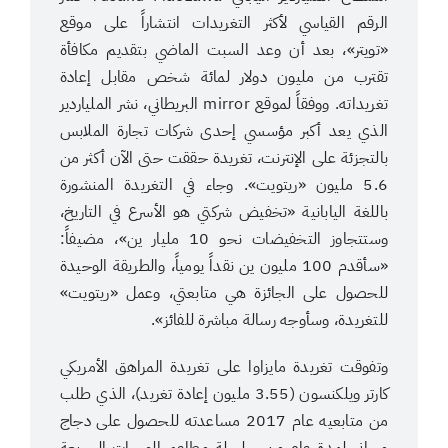
الرقم القياسي لأكثر التغريدات انتشاراً على موقع
«تويتر»، بعد أن وعد السبت الماضي بتقديم مكافأة
تقترب من مليون دولار لمائة شخص مقابل إعادة
تغريداته. ووفقاً لموقع mirror البريطاني، نشر الملياردير
الذي يعد أكبر مؤسسي إحدى شركات تجارة الملابس
بالتجزئة على الإنترنت، تغريدة حققت حتى الآن أكثر من
5.6 مليون «ريتويت». وجاء في التغريدة المنشورة
باللغة اليابانية «تخفيض شركتي هو الأسرع في التاريخ،
وستتجاوز التخفيضات نحو 10 مليار ين»، مضيفاً:
«سأقدم 100 مليون ين نقداً يومياً، والطريقة الوحيدة
للحصول على الجائزة هي متابعتي، وعمل «ريتويت»
للتغريدة، وسأوجه رسالة مباشرة للفائز».
وتفوقت تغريدة مايزاوا على تغريدة المراهق الأمريكي
كارتر ويلكنسون (3.55 مليون إعادة تغريد)، الذي طلب
من متابعيه عام 2017 مساعدته للحصول على دجاج