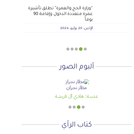
لماذا نعمل 8 ساعات؟
المنطقة الآمنة
الجمعية الخيرية للخدمات
أجتاحني الخريف .. و أعادني الربيع
“وزارة الحج والعمرة” تطلق تأشيرة
عمرة متعددة الدخول وإقامة 90
الاجتماعية بنجران تنفذ مشروعي
الأحد, 19 يوليو, 2026
الجمعة, 3 يوليو, 2026
الخميس, 2 يوليو, 2026
يوماً
تأثيث المنازل وسداد الإيجارات بدعم
من منصة ديم للمنح التنموي
الإثنين, 20 يوليو, 2026
الأربعاء, 29 يوليو, 2026
ألبوم الصور
مطار نجران
عدسة: هادي آل قريشة
كتاب الرأي