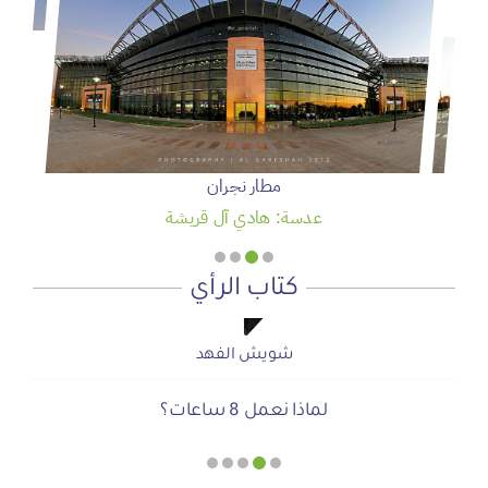
مطار نجران
عدسة: هادي آل قريشة
كتاب الرأي
شويش الفهد
شويش الفهد
صحيفة المشهد الإخبارية
صحيفة المشهد الإخبارية
أ.محمد سمحان آل منصور
لماذا نعمل 8 ساعات؟
المنطقة الآمنة
دعوة للاحتفال بمنجزات الرؤية
أجتاحني الخريف .. و أعادني الربيع
الحوار الصامت بين الروح والأرض