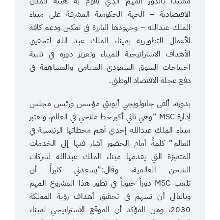
مشيداً بالدور المهم الذي تقوم به هيئة المدن
الاقتصادية – الجهة الحكومية المشرفة على ميناء
الملك عبدالله – وجهودها البارزة في تمكين ودعم كافة
الأعمال التطويرية بميناء الملك عبد الله لتحقيق
الأهداف الاستراتيجية للميناء وتعزيز دوره في تلبية
احتياجات السوق السعودي المتنامي والمساهمة في
دفع عجلة الاقتصاد الوطني.
بدوره، ألقى جانولويجي أبونتي مؤسس ورئيس مجلس
إدارة MSC “وهي ثاني أكبر خط ملاحي في العالم، وتعتبر
ميناء الملك عبدالله إحدى أهم محطاتها الرئيسية في
العالم” كلمةً أمام الحضور أشار فيها إلى الخدمات
المتميزة التي يقدمها ميناء الملك عبدالله لشركات
الشحن العالمية، وقال:”يسعدني كثيراً أن
تلعب MSC دوراً حيوياً في تطور هذا المشروع المهم
وبالتالي أن تسهم في تحقيق أهداف رؤية المملكة
2030، ومن المؤكد أن الموقع الاستراتيجي لميناء