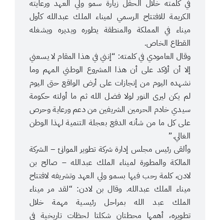
في كلمته خلال الحفل زيارة سمو ولي العهد ورعايته
الكريمة للافتتاح الرسمي لميناء الملك عبدالله كأول
ميناء في المملكة والمنطقة يطوره ويديره ويشغله
القطاع الخاص.
وقال العامودي في كلمته: “إنني في هذا المقام لا يسعني
إلا أن أؤكد على أن هذا المشروع الوطني المهم وما
نشهده اليوم من إنجازات على أرض الواقع حتى اليوم
لم يكن ليرى النور لولا فضل الله ثم ما أولته حكومة
سيدي خادم الحرمين الشريفين من دعم ورعاية وحرص
على كل ما من شأنه الدفع بعجلة التنمية لهذا الوطن
الغالي.”
وألقى رئيس مجلس إدارة شركة تطوير الموانئ – الشركة
المالكة والمطورة لميناء الملك عبدالله – صالح بن
لادن، كلمة رحب فيها بسمو ولي العهد وتشريفه لافتتاح
ميناء الملك عبدالله. وقال بن لادن: “لقد مر ميناء
الملك عبد الله بمراحل رئيسية مهمة خلال
تطويره، أهمها محطتان شكلتا لحظات تاريخية في