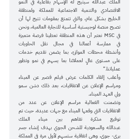
الملك عبدالله سيتيح له الإسهام بفاعلية في النمو
الاقتصادي والتنمية الاجتماعية للمملكة ولمنطقة
الخليج بشكل عام، والتي تتمتع بمقومات تتيح لها أن
تصبح منصة لوجيستية أساسية للتجارة العالمية، ونحن
في MSC نعتبر أن هذه المنطقة تعطينا فرصة متميزة
في ممارسة أعمالنا في مجال نقل الحاويات
وأنشطة محطات الموانئ، بما يضمن تقديم خدمات
على مستوى عالٍ لعملائنا بما يسهم في نمو وتطور
عملياتنا.”
وأعقب إلقاء الكلمات عرض فيلم قصير عن الميناء
ومراسم الإعلان عن الاتفاقيات، بعد ذلك دشن سمو
ولي العهد الميناء.
وتضمنت الفعالية مراسم الإعلان عن عدد من
الاتفاقيات التي وقعها الميناء مع جهات عديدة، حيث تم
توقيع مذكرة تفاهم بين ميناء الملك
عبدالله والسعودية للشحن الجوي بهدف إنشاء جسر
بري- جوي، وهي اتفاقية ستسهم لأول مرة في المملكة