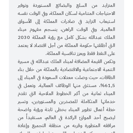
المتزايد من السلع والبضائع المستوردة وتوفير
الاحتياجات المتنامية لسكان المملكة، وفي الوقت نفسه
استيعاب التزايد في صادرات المملكة إلى الأسواق
العالمية. وفي الوقت الراهن، ينسجم مفهوم ميناء
الملك عبدالله بشكل كامل مع رؤية المملكة 2030
التي أطلقتها حكومة المملكة من أجل اقتصاد لا يعتمد
على النفط فقط ويعزز تنافسية المملكة.
وتكمن القيمة المضافة لميناء الملك عبدالله في مسيرة
التنمية الاجتماعية والاقتصادية بالمملكة من خلال بناء
الطاقات، حيث وصلت معدلات السعودة في الميناء إلى
61,5%، مستثنى منها الوظائف العمالية. وتعمل في
الميناء ثمانية من أكبر الخطوط الملاحية التي تقدم
خدماتها المتكاملة للمصدرين والمستوردين، وتسير
خطة أعمال تطوير الميناء بخطى ثابتة ورؤية واضحة
ليصبح أحد الموانئ الرائدة في العالم، مستفيداً من
مرافقه المتطورة وقربه من منطقة التجميع وإعادة