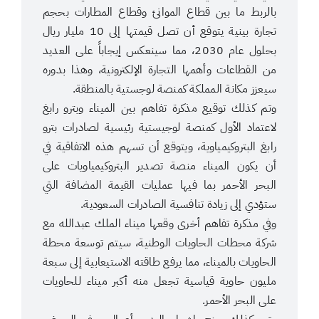
بالربط ما بين قطاع الموانئ وقطاع المطارات بحجم
تجارة بينية يتوقع أن تصل قيمتها إلى 10 مليار ريال
بحلول عام 2030، مما سينعكس إيجاباً على العديد
من القطاعات وأهمها التجارة الإلكترونية، وهذا بدوره
سيعزز مكانة المملكة كمنصة لوجستية بالمنطقة.
وتم كذلك توقيع مذكرة تفاهم بين الميناء وبترو رابغ
لاعتماد الأول كمنصة لوجيستية رئيسية لصادرات بترو
رابغ البتروكيمياوية، ويتوقع أن تسهم هذه الاتفاقية في
أن يكون الميناء منصة تصدير البتروكيمياويات على
البحر الأحمر بما فيها عمليات القيمة المضافة التي
ستؤدي إلى زيادة تنافسية الصادرات السعودية.
وفي مذكرة تفاهم أخرى وقعها ميناء الملك عبدالله مع
شركة محطات الحاويات الوطنية، سيتم توسعة محطة
الحاويات بالميناء، مما يرفع طاقته الاستيعابية إلى سبعة
مليون حاوية قياسية تجعل منه أكبر ميناء للحاويات
على البحر الأحمر.