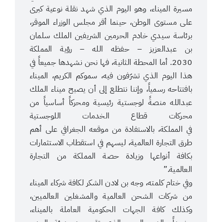
مسيرة الميناء، وهو اليوم الذي شهد نقلة نوعية كبرى
على مستوى الوطن، حينما أقر مجلس الوزراء الموقر،
برئاسة سيدي خادم الحرمين الشريفين الملك سلمان
بن عبدالعزيز – حفظه الله – رؤية المملكة
2030. أما المحطة الثانية، فها نحن نشهدها جميعاً في
هذا اليوم الذي تشرّفون فيه، سموكم الكريم، الميناء
بافتتاحه رسمياً، وإننا نتطلع إلى أن يصبح ميناء الملك
عبدالله منصةً لوجستية رئيسية ومحركاً أساسياً من
محركات قطاع الخدمات اللوجستية
في المملكة، بالاستفادة من موقعه الجغرافي على أهم
طرق التجارة العالمية، ليسهم في استقطاب الاستثمارات
بكافة أنواعها وزيادة حصة المملكة من التجارة
العالمية.”
وفي ختام كلمته، وجه بن لادن الشكر لكافة شركاء الميناء
من شركات الشحن العالمية والمشغلين العالميين،
وكذلك كافة الجهات الحكومية العاملة بالميناء،