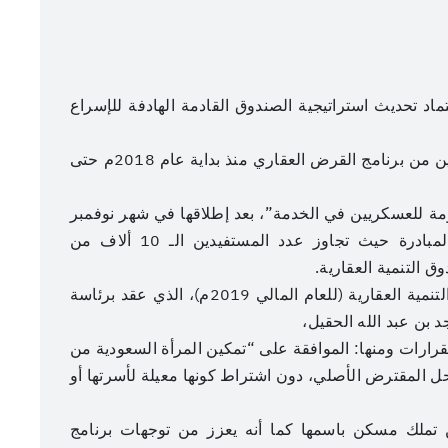
اد تحديث استراتيجية الصندوق القادمة الهادفة للإسراع
واطلع المجلس على تحديث لإحصائية بعدد المستفيدين من برنامج القرض العقاري منذ بداية عام 2018م حتى
مة للعسكريين في الخدمة”، بعد إطلاقها في شهر نوفمبر
2018م وما تحقق من خطوات إيجابية في هذه المبادرة حيث تجاوز عدد المستفيدين الـ 10 ألاف من
 التنمية العقارية.
عنوان الصورة
جاء ذلك خلال الاجتماع الأول لمجلس إدارة صندوق التنمية العقارية (للعام المالي 2019م)، الذي عقد برئاسة
 بن عبد الله الحقيل،
عدسة: هادي آل دويس
ارات ومنها: الموافقة على “تمكين المرأة السعودية من
ل المقترض الأصلي، دون اشتراط كونها معيلة لأسرتها أو
ن تملك مسكن باسمها كما أنه يعزز من توجهات برنامج