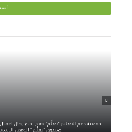
جمعية دعم التعليم “تعلُّم” تقيم لقاء رجال اعما
صندوق “تعلُّم ” الوقفي الاستث