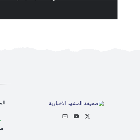
الم
م
من