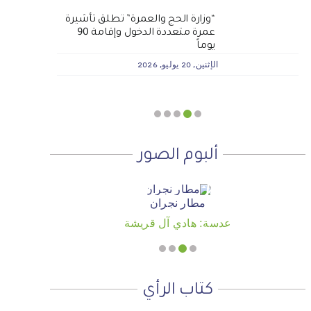
لماذا نعمل 8 ساعات؟
المنطقة الآمنة
الجمعية الخيرية للخدمات
أجتاحني الخريف .. و أعادني الربيع
“وزارة الحج والعمرة” تطلق تأشيرة
عمرة متعددة الدخول وإقامة 90
الاجتماعية بنجران تنفذ مشروعي
الأحد, 19 يوليو, 2026
الجمعة, 3 يوليو, 2026
الخميس, 2 يوليو, 2026
يوماً
تأثيث المنازل وسداد الإيجارات بدعم
من منصة ديم للمنح التنموي
الإثنين, 20 يوليو, 2026
الأربعاء, 29 يوليو, 2026
ألبوم الصور
مطار نجران
عدسة: هادي آل قريشة
كتاب الرأي