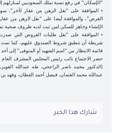
“الإسكان” في رفع نسبة تملك السعوديين لمنازلهم إلى 60% بنهاية 2020 وإلى 70% بحلول 0
• الموافقة على “نقل الرهن من عقار لآخر”، سوا
القرض”، والموافقة أيضا على “نقل الرهن من عقار
الإنشاء وجاهز للسكن لمن ثبت لديه ظروف صحية تمنع
• الموافقة على “نقل طلبات القروض التي صدرت لأ
شريطة أن تنطبق شروط الصندوق عليهم، كما تمت ا
قائمة الانتظار من “اسم الشهيد أو المتوفى” إلى أحد ا
حضر الاجتماع نائب رئيس المجلس المشرف العام ع
(الدكتور محمد ناصر الراجحي، طه عبدالله القويز،
عبدالله محمد العثمان، فيصل أحمد القطان، وفهد بن م
شارك هذا الخبر