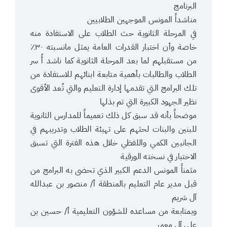
البرنامج
مناشداً المونس الموجهين الطلابيين
في المرحلة الثانوية حث الطلاب على الاستفادة منه
خاصة وأن اختبار القدرات العامة يمثل مانسبته ٣٠٪؜
من مستقبلهم لما بعد المرحلة الثانوية كما ناشد أُ سر
الطلاب والطالبات بأهمية متابعة ابنائهم للاستفادة من
تلك البرامج التي تقدمها إدارة التعليم والتي تُعد الأقوى
نظير الجهود الكبيرة التي تم بذلها
موضحاً بأنه قد سبق كل ذلك تعميماً للمدارس الثانوية
للبنين والبنات لحثهم على تهيئة الطلاب وتدريبهم في
الجانبين الكمي واللفظي خلال هذه الفترة التي تسبق
الاختبار في نسخته الورقية
مثمناً المونس الدعم الكبير الذي تحضى به البرامج من
قبل مدير عام التعليم بالمنطقة أ/ منصور بن عبدالله
آل شريم
وبمتابعة من مساعده للشؤون التعليمية أ/ حسين بن
علي آل معمر