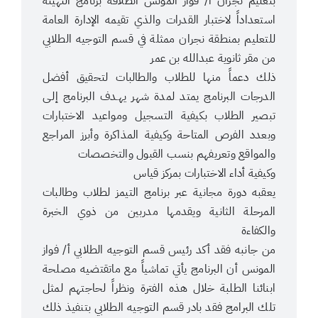
بتعليم نجران أ/ فواز المونس انطلاقة برنامج التهيئة
استعداداً لاختبار القدرات والذي تقيمه الإدارة العامة
للتعليم بمنطقة نجران ممثلة في قسم التوجيه الطلابي
من مقر ثانوية عبدالله بن عمر
ذلك دعماً منها للطلاب والطالبات لتحقيق أفضل
الدرجات البرنامج يمتد لمدة شهر يهـدف البرنامج إلـى
تبصير الطلاب بكيفية التسجيل ومواعيد الاختبارات
وبعدد الفرص المتاحة وكيفية المذاكرة وأبرز المراجع
والمواقع وتعريفهم بنسب القبول والتخصصات
وكيفية أداء الاختبارات بمركز قياس
يعقبه دورة مجانية عبر برنامج التيمز لطلاب وطالبات
المرحلة الثانية ويقدمها مدربين من ذوي الخبرة
والكفاءة
من جانبه فقد أكد رئيس قسم التوجيه الطلابي أ/ فواز
المونس أن البرنامج يأتي تماشياً مع ماتقتضيه مصلحة
ابنائنا الطلبة خلال هذه الفترة ونظراً لحاجتهم لمثل
تلك البرامج فقد بادر قسم التوجيه الطلابي بتنفيذ ذلك