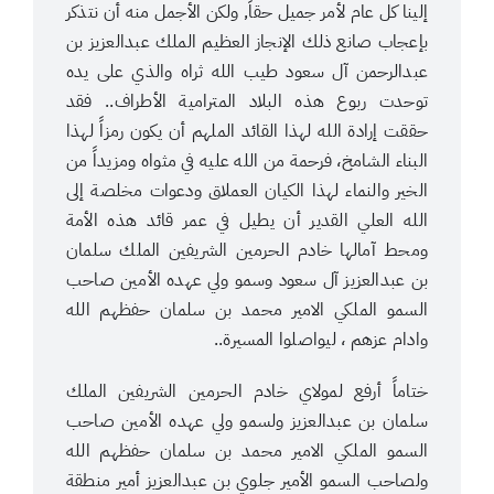
إلينا كل عام لأمر جميل حقاً, ولكن الأجمل منه أن نتذكر
بإعجاب صانع ذلك الإنجاز العظيم الملك عبدالعزيز بن
عبدالرحمن آل سعود طيب الله ثراه والذي على يده
توحدت ربوع هذه البلاد المترامية الأطراف.. فقد
حققت إرادة الله لهذا القائد الملهم أن يكون رمزاً لهذا
البناء الشامخ، فرحمة من الله عليه في مثواه ومزيداً من
الخير والنماء لهذا الكيان العملاق ودعوات مخلصة إلى
الله العلي القدير أن يطيل في عمر قائد هذه الأمة
ومحط آمالها خادم الحرمين الشريفين الملك سلمان
بن عبدالعزيز آل سعود وسمو ولي عهده الأمين صاحب
السمو الملكي الامير محمد بن سلمان حفظهم الله
وادام عزهم ، ليواصلوا المسيرة..
ختاماً أرفع لمولاي خادم الحرمين الشريفين الملك
سلمان بن عبدالعزيز ولسمو ولي عهده الأمين صاحب
السمو الملكي الامير محمد بن سلمان حفظهم الله
ولصاحب السمو الأمير جلوي بن عبدالعزيز أمير منطقة