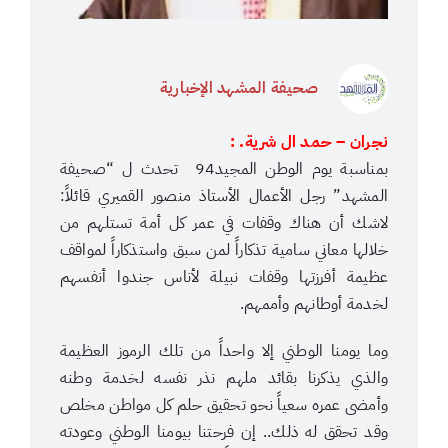
صحيفة المشهد الإخبارية
نجران – حمد ال شرية. :
‎بمناسبة يوم الوطن المجيد94 تحدث ل “صحيفة
المشهد” رجل الأعمال الأستاذ منصور القميري قائلاً:
لاشك أن هناك وقفات في عمر كل أمة تستلهم من
خلالها معاني سامية تذكاراً لمن سبق واستذكاراً لمواقف
عظيمة أفرزتها وقفات نبيلة لأناس جندوا أنفسهم
لخدمة أوطانهم وأممهم.
وما يومنا الوطني إلا واحداً من تلك الرموز العظيمة
والذي يذكرنا بقائد ملهم نذر نفسه لخدمة وطنه
وأمضى عمره سعياً نحو تحقيق حلم كل مواطن مخلص
وقد تحقق له ذلك.. إن فرحتنا بيومنا الوطني وعودته