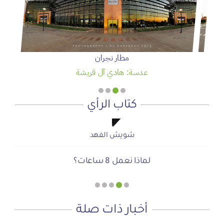
مطار نجران
عدسة: هادي آل قريشة
كتاب الرأي
شويش الفهد
شويش الفهد
صحيفة المشهد الإخبارية
صحيفة المشهد الإخبارية
أ.محمد سمحان آل منصور
لماذا نعمل 8 ساعات؟
المنطقة الآمنة
دعوة للاحتفال بمنجزات الرؤية
أجتاحني الخريف .. و أعادني الربيع
الحوار الصامت بين الروح والأرض
أخبار ذات صلة