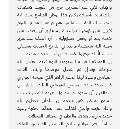
والإدارة ففي عمر العشرين خرج من الكويت لاستعادة
ملك آباءه وأجداده وكون هذا الوطن الشامخ تحت راية
التوحيد الخالدة .. بينما من هم في عمر العشرين اليوم
لايزال على كرسي الدراسة لا يستطيع أن يعتمد على
نفسه بعد أو يحمل مسؤولية .. ان الملك عبدالعزيز
رحمه الله شخصية فريده في التاريخ الحديث وسيبقى
ابدا مثلاً للطموح والتضحية من أجل بلده و شعبه .
إن المملكة العربية السعودية اليوم تنعم بفضل الله
سبحانه وتعالى ثم بفضل موحدها وابناءه القاده
الميامين وصولا لهذا العصر الزاهر الذي نعيشه اليوم في
ظل قيادة خادم الحرمين الشريفين الملك سلمان بن
عبدالعزيز آل سعود وسمو ولي عهده الامين صاحب
السمو الملكي الامير محمد بن سلمان حفظهم الله
وادام عزهم والذي انتقلت معه المملكة لحقبة وعهد
جديد مليء بالازدهار والتطور في مختلف المجالات .
ختاماً أرفع لمولاي خادم الحرمين الشريفين الملك