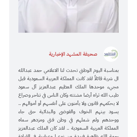
صحيفة المشهد الإخبارية
بمناسبة اليوم الوطني تحدث لنا الاعلامي حمد عبدالله
ال شرية قائلاً لقد كانت المملكة العربية السعودية قبل
مجيء موحدها الملك العظيم عبدالعزيز آل سعود
طيب الله ثراه أرضا مشتته وكان الناس في تناحر وصراع
لا يحكمهم قانون ولا يأمنون على أنفسهم أو أموالهم ..
يسود بينهم الخوف والفوضى والبدائية حتى جاء
ووحدهم ولم شملهم في وطن فتي ومزدهر سماه
المملكة العربية السعودية .. لقد كان الملك عبدالعزيز
رحمة الله ظاهرة فريدة من نوعها وعبقرية في القيادة