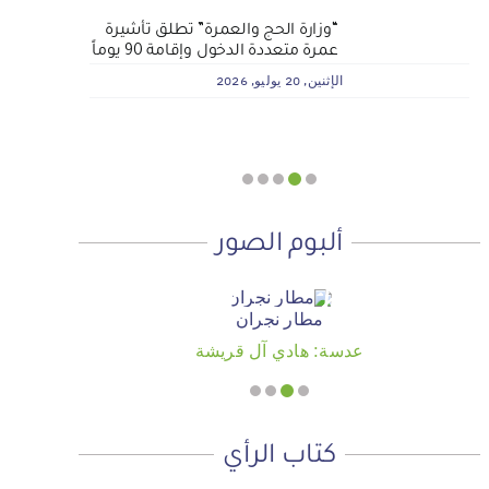
لماذا نعمل 8 ساعات؟
المنطقة الآمنة
أجتاحني الخريف .. و أعادني الربيع
“وزارة الحج والعمرة” تطلق تأشيرة
الجمعية الخيرية للخدمات الاجتماعية
عمرة متعددة الدخول وإقامة 90 يوماً
بنجران تنفذ مشروعي تأثيث المنازل
الأحد, 19 يوليو, 2026
الجمعة, 3 يوليو, 2026
الخميس, 2 يوليو, 2026
وسداد الإيجارات بدعم من منصة ديم
الإثنين, 20 يوليو, 2026
للمنح التنموي
الأربعاء, 29 يوليو, 2026
ألبوم الصور
مطار نجران
عدسة: هادي آل قريشة
كتاب الرأي