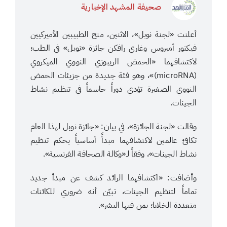
صحيفة المشهد الإخبارية
أعلنت «لجنة نوبل»، الاثنين، منح الطبيبين الأميركيين
فيكتور أمبروس وغاري رافكن جائزة «نوبل» في الطب؛
لاكتشافهما «الحمض الريبوزي النووي الميكروي
(microRNA)»، وهو فئة جديدة من جزيئات الحمض
النووي الصغيرة تؤدي دوراً حاسماً في تنظيم نشاط
الجينات.
وقالت «لجنة الجائزة»، في بيان: «جائزة نوبل لهذا العام
تكافئ عالمين لاكتشافهما مبدأً أساسياً يحكم تنظيم
نشاط الجينات»، وفقاً لـ«وكالة الصحافة الفرنسية».
وأضافت: «اكتشافهما الرائد كشف عن مبدأ جديد
تماماً لتنظيم الجينات، تبيّن أنه ضروري للكائنات
متعددة الخلايا؛ بمن فيها البشر».