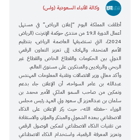
وكالة الأنباء السعودية (واس)
أطلقت المملكة اليوم “إعلان الرياض” في مستهل
أعمال الدورة الـ19 من منتدى حوكمة الإنترنت (الرياض
2024)، التي تستضيفها العاصمة الرياض، بتنظيم
الأمم المتحدة، والهادف إلى تعزيز التعاون الرقمي
الدولي بين الحكومات والقطاع الخاص والقطاع غير
الربحي والرياديين والمبتكرين على مستوى العالم.
وأكد معالي وزير الاتصالات وتقنية المعلومات المهندس
عبدالله بن عامر السواحه، أن الإعلان جاء بدعم
وتمكين من صاحب السمو الملكي الأمير محمد بن
سلمان بن عبدالعزيز آل سعود ولي العهد رئيس مجلس
الوزراء -حفظه الله-، حيث ركز الإعلان على الذكاء
الاصطناعي ببعده الشمولي والمبتكر والمؤثر، والاستفادة
من تقنيات الذكاء الاصطناعي لتمكين الوصول الرقمي
وتعزيز المعرفة الرقمية، واستخدام الذكاء الاصطناعي