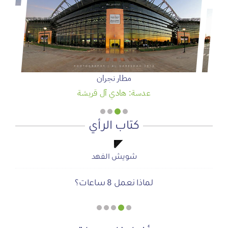
مطار نجران
عدسة: هادي آل قريشة
كتاب الرأي
شويش الفهد
شويش الفهد
صحيفة المشهد الإخبارية
صحيفة المشهد الإخبارية
أ.محمد سمحان آل منصور
لماذا نعمل 8 ساعات؟
المنطقة الآمنة
دعوة للاحتفال بمنجزات الرؤية
أجتاحني الخريف .. و أعادني الربيع
الحوار الصامت بين الروح والأرض