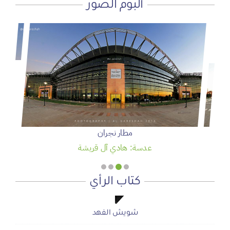
ألبوم الصور
سمو ولي العهد يرعى حفل تخريج الدفعة 95 من طلبة كلية
الملك فيصل الجوية
عدسة: وكالة واس