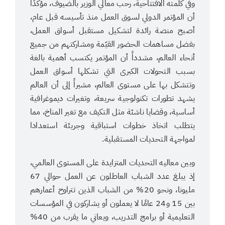
وفي كلمته الافتتاحية، رحب معالي الوزير بالضيوف، مؤكدًا
أن المؤتمر الدولي لسوق العمل منذ تأسيسه قبل عام،
أصبح منصة رائدة لتشكيل مستقبل أسواق العمل،
بفضل مساهمات الحضور القيّمة ومشاركتهم من جميع
أنحاء العالم، مشدداً أن المؤتمر يكتسب أهمية بالغة
بسبب التحولات الكبرى التي تشكلها أسواق العمل
وتتشكل بها على مستوى العالم، مشيراً إلى أن العالم
يشهد تطورات تكنولوجية سريعة، وتغيرات ديموغرافية
أساسية، وقضايا ناشئة مثل التكيف مع تغير المناخ، مما
يتطلب اتخاذ خطوات استباقية وجريئة استعدادا
لمواجهة التحديات المستقبلية.
وبين معاليه التحديات المتزايدة على المستوى العالمي،
إذ يبلغ عدد الشباب العاطلون عن العمل حوالي 67
مليونا، ونحو 20% من الشباب الذين تتراوح أعمارهم
بين 15 و24 عامًا لا يعملون أو يشاركون في المؤسسات
التعليمية أو برامج التدريب، ويعاني ما يقرب من 40%