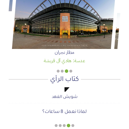
سمو ولي العهد يرعى حفل تخريج الدفعة 95 من طلبة كلية
الملك فيصل الجوية
عدسة: وكالة واس
كتاب الرأي