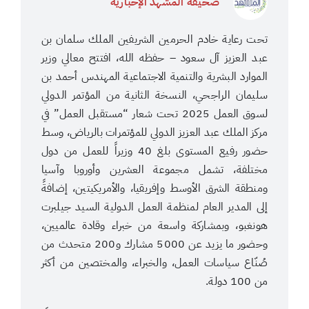
صحيفة المشهد الإخبارية
تحت رعاية خادم الحرمين الشريفين الملك سلمان بن
عبد العزيز آل سعود – حفظه الله، افتتح معالي وزير
الموارد البشرية والتنمية الاجتماعية المهندس أحمد بن
سليمان الراجحي، النسخة الثانية من المؤتمر الدولي
لسوق العمل 2025 تحت شعار “مستقبل العمل” في
مركز الملك عبد العزيز الدولي للمؤتمرات بالرياض، وسط
حضور رفيع المستوى بلغ 40 وزيراً للعمل من دول
مختلفة، تشمل مجموعة العشرين وأوروبا وآسيا
ومنطقة الشرق الأوسط وإفريقيا، والأمريكيتين، إضافةً
إلى المدير العام لمنظمة العمل الدولية السيد جيلبرت
هونغبو، وبمشاركة واسعة من خبراء وقادة عالميين،
وحضور ما يزيد عن 5000 مشارك و200 متحدث من
صُنّاع سياسات العمل، والخبراء، والمختصين من أكثر
من 100 دولة.