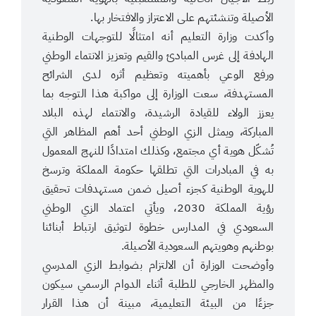
الأصيلة وتنشئتهم على الاعتزاز والافتخار بها.
وأكدت وزارة التعليم أنه امتثالًا للتوجهات الوطنية
الهادفة إلى غرس المبادئ والقيم وتعزيز الانتماء الوطني
ورفع الوعي بأهميته وتعظيم أثره لدى الشرائح
المستهدفة، سعت الوزارة إلى مواكبة هذا التوجه بما
يعزز الولاء للقيادة الرشيدة، والانتماء لهذه البلاد
المباركة، ويمثل الزي الوطني أحد أهم المظاهر التي
تُشكّل هوية أي مجتمع، وكذلك امتدادًا للنهج المعمول
به في المبادرات التي تطلقها حكومة المملكة وترسخ
للهوية الوطنية كجزء أصيل ضمن مستهدفات تحقيق
رؤية المملكة 2030، ويأتي اعتماد الزي الوطني
السعودي في المدارس خطوة لتوثيق ارتباط أبنائنا
بوطنهم وهويتهم السعودية الأصيلة.
وأوضحت الوزارة أن الالتزام بضوابط الزي المدرسي
والمظهر الخارجي للطلبة أثناء الدوام الرسمي سيكون
جزءًا من البيئة التعليمية، مبينة أن هذا القرار