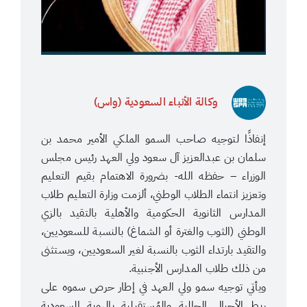
وكالة الأنباء السعودية (واس)
إنفاذًا لتوجيه صاحب السمو الملكي الأمير محمد بن
سلمان بن عبدالعزيز آل سعود ولي العهد رئيس مجلس
الوزراء – حفظه الله- بضرورة الاهتمام بقيم التعليم
وتعزيز انتماء الطلاب الوطني، ألزمت وزارة التعليم طلاب
المدارس الثانوية الحكومية والأهلية بالتقيد بالزي
الوطني (الثوب والغترة أو الشماغ) بالنسبة للسعوديين،
والتقيد بارتداء الثوب بالنسبة لغير السعوديين، ويستثنى
من ذلك طلاب المدارس الأجنبية.
ويأتي توجيه سمو ولي العهد في إطار حرص سموه على
ربط الأجيال الحالية والمُستقبلية بالهوية السعودية