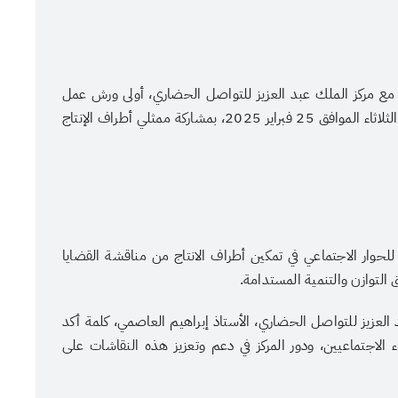
ون مع مركز الملك عبد العزيز للتواصل الحضاري، أولى ورش عمل
منتدى الحوار الاجتماعي في نسخته الخامسة عشرة، اليوم الثلاثاء الموافق 25 فبراير 2025، بمشاركة ممثلي أطراف الإنتاج
للحوار الاجتماعي في تمكين أطراف الانتاج من مناقشة القضايا
عنوان الصورة
لتوازن والتنمية المستدامة.
عدسة: هادي آل دويس
 العزيز للتواصل الحضاري، الأستاذ إبراهيم العاصمي، كلمة أكد
ء الاجتماعيين، ودور المركز في دعم وتعزيز هذه النقاشات على