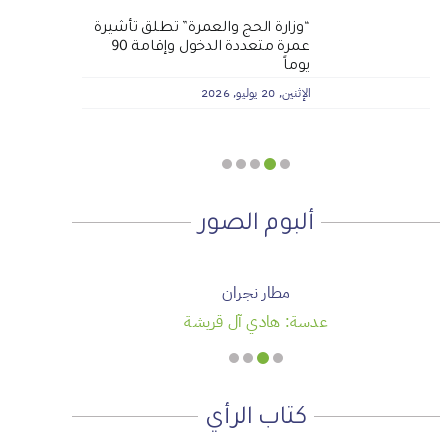
لماذا نعمل 8 ساعات؟
المنطقة الآمنة
الجمعية الخيرية للخدمات
أجتاحني الخريف .. و أعادني الربيع
“وزارة الحج والعمرة” تطلق تأشيرة
عمرة متعددة الدخول وإقامة 90
الاجتماعية بنجران تنفذ مشروعي
الأحد, 19 يوليو, 2026
الجمعة, 3 يوليو, 2026
الخميس, 2 يوليو, 2026
يوماً
تأثيث المنازل وسداد الإيجارات بدعم
من منصة ديم للمنح التنموي
الإثنين, 20 يوليو, 2026
الأربعاء, 29 يوليو, 2026
ألبوم الصور
مطار نجران
عدسة: هادي آل قريشة
كتاب الرأي