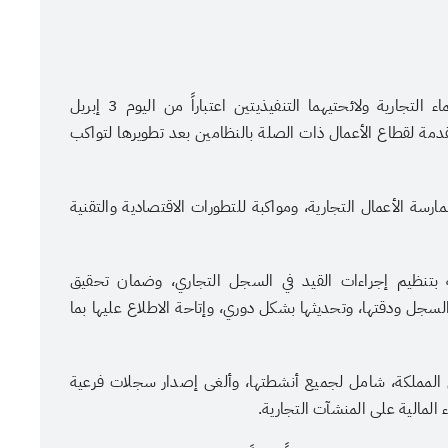
أعلنت وزارة التجارة نفاذ نظاميّ السجل التجاري والأسماء التجارية ولائحتيهما التنفيذيتين اعتباراً من اليوم 3 إبريل
وعودة الخدمات المقدمة لقطاع الأعمال ذات الصلة بالنظامين بعد تطويرها لتواكب
مارسة الأعمال التجارية، ومواكبة للتطورات الاقتصادية والتقنية
ة بتنظيم إجراءات القيد في السجل التجاري، وضمان تحقيق
عنوان الصورة
لسجل ودقتها، وتحديثها بشكل دوري، وإتاحة الاطلاع عليها بما
عدسة: هادي آل دويس
المملكة، شامل لجميع أنشطتها، وألغى إصدار سجلات فرعية
المالية على المنشآت التجارية.