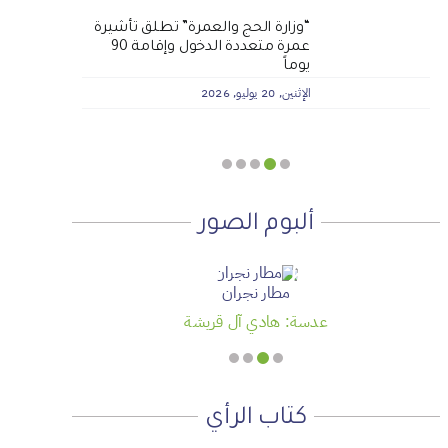
لماذا نعمل 8 ساعات؟
المنطقة الآمنة
الجمعية الخيرية للخدمات
أجتاحني الخريف .. و أعادني الربيع
“وزارة الحج والعمرة” تطلق تأشيرة
عمرة متعددة الدخول وإقامة 90
الاجتماعية بنجران تنفذ مشروعي
الأحد, 19 يوليو, 2026
الجمعة, 3 يوليو, 2026
الخميس, 2 يوليو, 2026
يوماً
تأثيث المنازل وسداد الإيجارات بدعم
من منصة ديم للمنح التنموي
الإثنين, 20 يوليو, 2026
الأربعاء, 29 يوليو, 2026
ألبوم الصور
مطار نجران
عدسة: هادي آل قريشة
كتاب الرأي