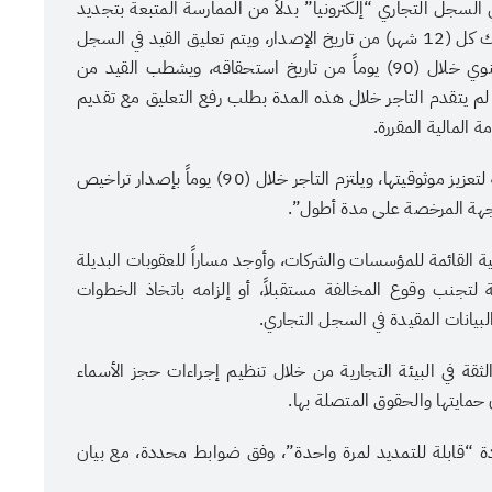
لسجل التجاري “إلكترونياً” بدلاً من الممارسة المتبعة بتجديد
السجل، وألزم التاجر بالتأكيد السنوي لبيانات السجل، وذلك كل (12 شهر) من تاريخ الإصدار، ويتم تعليق القيد في السجل
التجاري والخدمات المرتبطة به إذا لم يُقدم التأكيد السنوي خلال (90) يوماً من تاريخ استحقاقه، ويشطب القيد من
ا لم يتقدم التاجر خلال هذه المدة بطلب رفع التعليق مع تقديم
ة المالية المقررة.
وألزم النظام بفتح حسابات بنكية مرتبطة بالمنشأة التجارية لتعزيز موثوقيتها، ويلتزم التاجر خلال (90) يوماً بإصدار تراخيص
جهة المرخصة على مدة أطول”.
 الفرعية القائمة للمؤسسات والشركات، وأوجد مساراً للعقوبات البديلة
ة لتجنب وقوع المخالفة مستقبلاً، أو إلزامه باتخاذ الخطوات
لبيانات المقيدة في السجل التجاري.
الثقة في البيئة التجارية من خلال تنظيم إجراءات حجز الأسماء
حمايتها والحقوق المتصلة بها.
 “قابلة للتمديد لمرة واحدة”، وفق ضوابط محددة، مع بيان