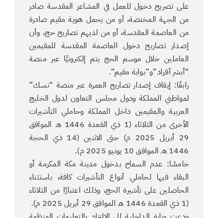
على تصريح دخول للعمل في المشاعر المقدسة صادر
من الجهة المختصة، أو من يحمل هوية مقيم صادرة
من العاصمة المقدسة، أو من لديهم تصاريح حج، وأن
إصدار تصاريح دخول العاصمة المقدسة للمقيمين
العاملين خلال موسم الحج يتم إلكترونيًا عبر منصة
“أبشر أفراد”و”بوابة مقيم”.
رابعًا: إيقاف إصدار تصاريح العمرة عبر منصة “نسك”
لمواطني المملكة ودول مجلس التعاون لدول الخليج
العربية والمقيمين داخل المملكة وحاملي التأشيرات
الأخرى من الثلاثاء (1 ذي القعدة 1446 هـ الموافق
29 أبريل 2025 م) حتى الاثنين (14 ذي الحجة
1446 هـ الموافق 10 يونيو 2025 م).
خامسًا: عدم السماح بدخول مدينة مكة المكرمة أو
البقاء فيها لحاملي أنواع التأشيرات كافة، باستثناء
الحاصلين على تأشيرة الحج، وذلك اعتبارًا من الثلاثاء
(1 ذي القعدة 1446 هـ الموافق 29 أبريل 2025 م).
ودعت وزارة الداخلية إلى الالتزام بالتعليمات المنظمة