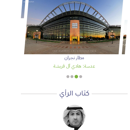
مطار نجران
عدسة: هادي آل قريشة
كتاب الرأي