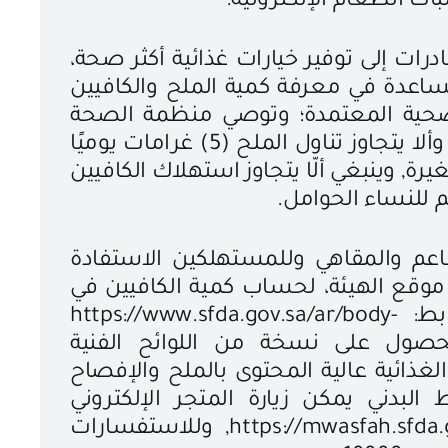
ت الطعام الإلكترونية.
درات إلى توفير خيارات غذائية أكثر صحة،
ساعدة في معرفة كمية الملح والكافيين
لصحية المعتمدة؛ وتوصي منظمة الصحة
العالمية بخفض استهلاك الصوديوم وألا يتجاوز تناول الملح (5) غرامات يوميًا
ة, وينبغي ألّا يتجاوز استهلاك الكافيين
عم والمقاهي وللمستهلكين الاستفادة
ر موقع الهيئة، لحساب كمية الكافيين في
المشروبات بسهولة من خلال الرابط: https://www.sfda.gov.sa/ar/body-
calculators/caffeine-ca, وللحصول على نسخة من اللوائح الفنية
غذائية عالية المحتوى بالملح والإفصاح
بدني يمكن زيارة المتجر الإلكتروني
“مواصفة” عبر الرابط: https://mwasfah.sfda.gov.sa/Home, وللاستفسارات