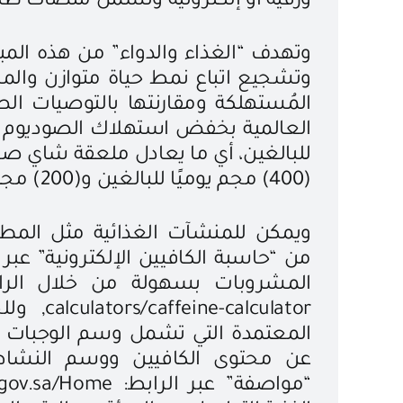
ورقية أو إلكترونية وتشمل منصات طلبا
وتهدف “الغذاء والدواء” من هذه المبا
وتشجيع اتباع نمط حياة متوازن والم
المُستهلكة ومقارنتها بالتوصيات ا
للبالغين، أي ما يعادل ملعقة شاي صغير
(400) مجم يوميًا للبالغين و(200) مجم للنساء الحوامل.
ويمكن للمنشآت الغذائية مثل المطا
من “حاسبة الكافيين الإلكترونية” عب
lculator
المعتمدة التي تشمل وسم الوجبات ال
عن محتوى الكافيين ووسم النشاط ال