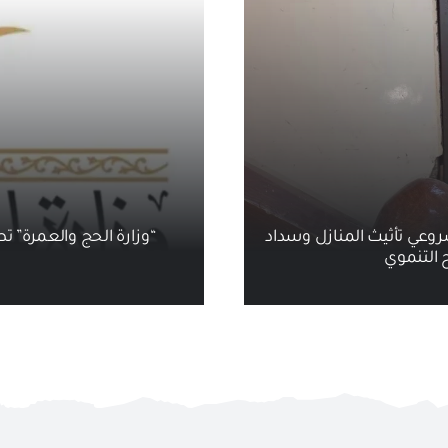
روعي تأثيث المنازل وسداد
“وزارة الحج والعمرة” تطلق
 التنموي