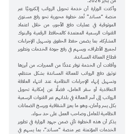
من يناير 2026.
وأكدت الوزارة أن خدمة تحويل الرواتب إلكترونيًا عبر
منصة “مساند” تُعد خطوة محورية نحو رفع مستوى
الموثوقية في عمليات دفع الأجور، من خلال اعتماد
القنوات الرسمية المعتمدة كالمحافظ الرقمية والبنوك
المشاركة، بما يضمن حفظ الحقوق وتسهيل الإجراءات
لجميع الأطراف، ويسهم في رفع جودة الخدمات وتطوير
قطاع العمالة المساندة.
وأفادت أن الخدمة توفر عددًا من المميزات، من أبرزها
توثيق دفع الرواتب للعمالة المساندة بشكل منتظم،
وتسهيل إنهاء الإجراءات النظامية عند انتهاء العلاقة
التعاقدية أو سفر العامل، فضلًا عن إمكانية تحويل
الرواتب إلى أسر العمالة في بلدانهم عبر القنوات الرسمية
بكل يسر وأمان، وهو ما يعزز الشفافية ويرسخ الضمانات
النظامية للعامل وصاحب العمل على حد سواء.
يذكر أن هذه الخطوة تأتي ضمن جهود الوزارة في تطوير
الخدمات المؤتمتة عبر منصة “مساند”، بما يسهم في