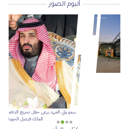
ألبوم الصور
سمو ولي العهد يرعى حفل تخريج الدفعة 95 من طلبة كلية
الملك فيصل الجوية
عدسة: وكالة واس